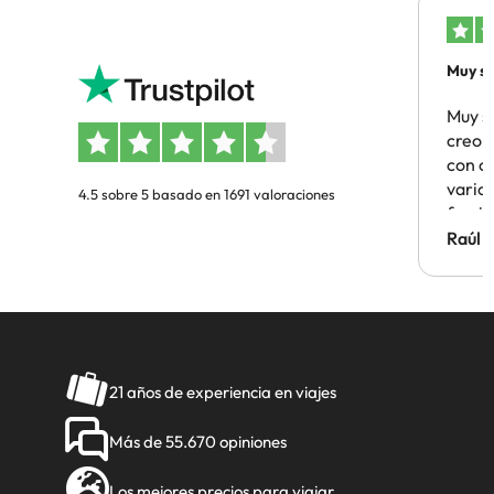
Muy sa
Muy s
creo 
con c
vario
4.5 sobre 5 basado en 1691 valoraciones
famil
Hotel 
Raúl 
vuestr
21 años de experiencia en viajes
Más de 55.670 opiniones
Los mejores precios para viajar