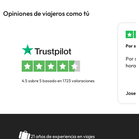
Opiniones de viajeros como tú
Por su
Por su
hora 
4.5 sobre 5 basado en 1723 valoraciones
Jose 
21 años de experiencia en viajes