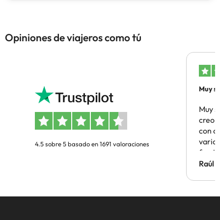
Opiniones de viajeros como tú
Muy sa
Muy s
creo 
con c
vario
4.5 sobre 5 basado en 1691 valoraciones
famil
Hotel 
Raúl 
vuestr