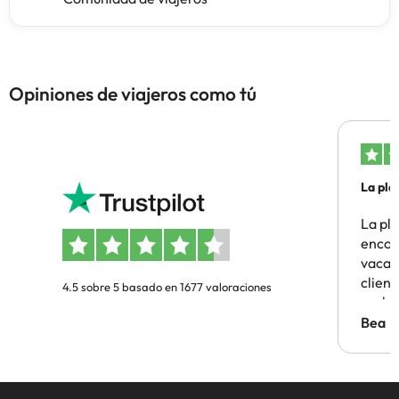
Opiniones de viajeros como tú
La pla
La pl
encon
vacaci
clien
4.5 sobre 5 basado en 1677 valoraciones
probl
antes.
Bea