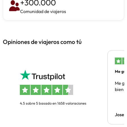
+
300.000
Comunidad de viajeros
Opiniones de viajeros como tú
Me gus
Me gus
bien
4.5 sobre 5 basado en 1658 valoraciones
Jose