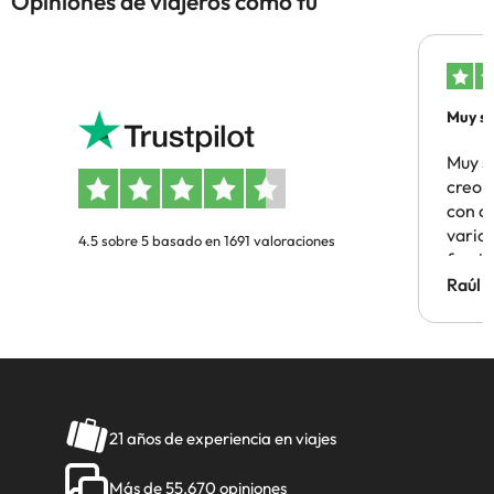
Opiniones de viajeros como tú
Muy sa
Muy s
creo 
con c
vario
4.5 sobre 5 basado en 1691 valoraciones
famil
Hotel 
Raúl 
vuestr
21 años de experiencia en viajes
Más de 55.670 opiniones