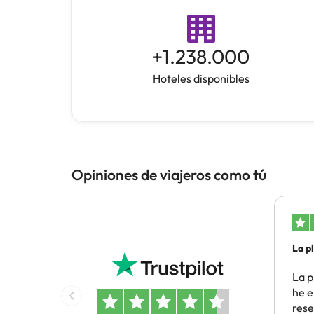
+
1.238.000
Hoteles disponibles
Opiniones de viajeros como tú
La p
he…
La p
he e
rese