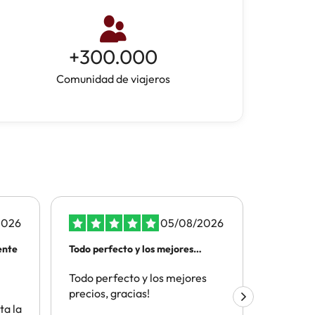
+
300.000
Comunidad de viajeros
2026
05/08/2026
ente
Todo perfecto y los mejores
ATENCIO
precios
TELEFON
Todo perfecto y los mejores
Por la t
precios, gracias!
el depar
ta la
cliente y