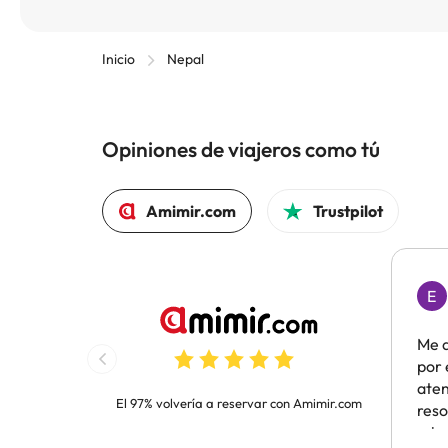
Inicio
Nepal
Opiniones de viajeros como tú
Amimir.com
Trustpilot
E
Me 
por 
aten
El 97% volvería a reservar con Amimir.com
reso
minu