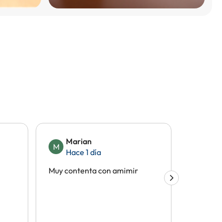
Marian
Fel
M
F
Hace 1 día
Hac
Muy contenta con amimir
No teng
fue bien