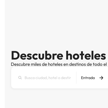
Descubre hoteles
Descubre miles de hoteles en destinos de todo e
Busca
Entrada
ciudad,
hotel
o
destino