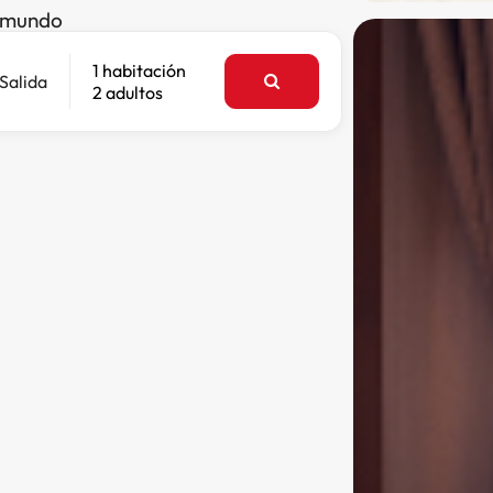
l mundo
1 habitación
Salida
2 adultos