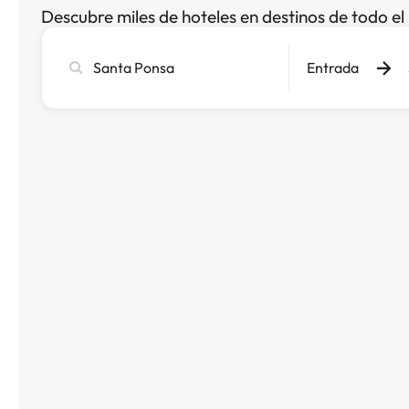
Descubre miles de hoteles en destinos de todo e
Busca
Entrada
ciudad,
hotel
o
destino