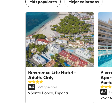
Reverence Life Hotel -
Pier
Adults Only
Apar
Port
8.4
1799 opiniones
8.8
13
Santa Ponça, España
Sant