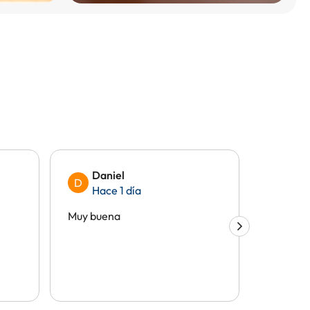
Daniel
And
D
A
Hace 1 día
Hac
Muy buena
Todo gen