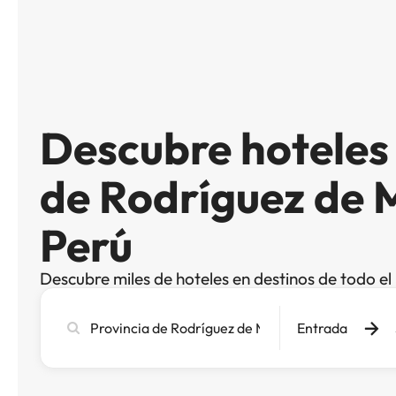
Descubre hoteles 
de Rodríguez de 
Perú
Descubre miles de hoteles en destinos de todo e
Busca
Entrada
ciudad,
hotel
o
destino