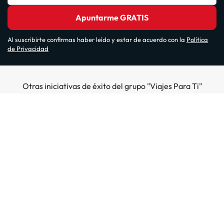
Apuntarme GRATIS
Al suscribirte confirmas haber leído y estar de acuerdo con la
Política
de Privacidad
Otras iniciativas de éxito del grupo "Viajes Para Ti"
Sobre Amimir.com
¿Quiénes somos?
Top destinos
Opiniones de nuestros clientes
Hoteles en Salou