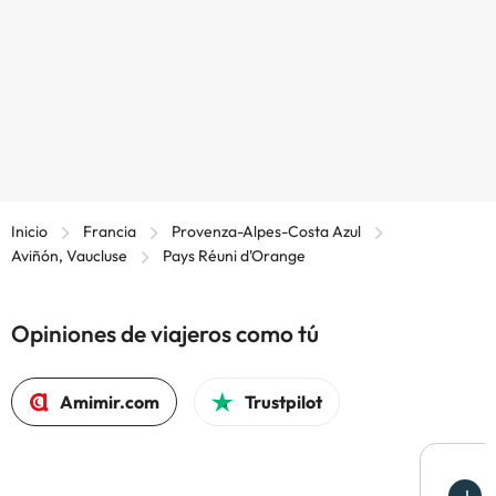
Inicio
Francia
Provenza-Alpes-Costa Azul
Aviñón, Vaucluse
Pays Réuni d'Orange
Opiniones de viajeros como tú
Amimir.com
Trustpilot
J