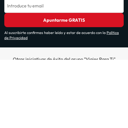
Introduce tu email
Apuntarme GRATIS
Al suscribirte confirmas haber leído y estar de acuerdo con la
Política
de Privacidad
Otras iniciativas de éxito del grupo "Viajes Para Ti"
Sobre Amimir.com
¿Quiénes somos?
Top destinos