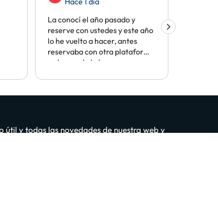
Hace 1 día
Hac
La conocí el año pasado y
me gusta
reserve con ustedes y este año
y me par
lo he vuelto a hacer, antes
buen pre
reservaba con otra plataforma
y ahora solo lo hago con
vosotros por facilidades y
precios. Se lo recomiendo a
todo el mundo
o útil y todas las novedades de nuestra web y
tú también?
puntarme GRATIS
idad