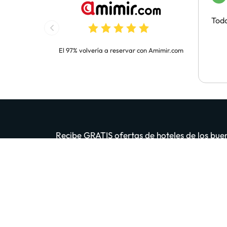
Todo
El 97% volvería a reservar con Amimir.com
Recibe GRATIS ofertas de hoteles de los buen
App. 200 m
Introduce tu email
Al 