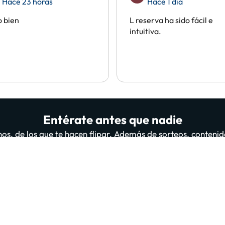
Hace 23 horas
Hace 1 día
 bien
L reserva ha sido fácil e
intuitiva.
Entérate antes que nadie
os, de los que te hacen flipar. Además de sorteos, contenid
il personas ya están suscritas y leyéndonos, ¿te apuntas 
A
suscribirte confirmas haber leído y estar de acuerdo con la
Política de Privac