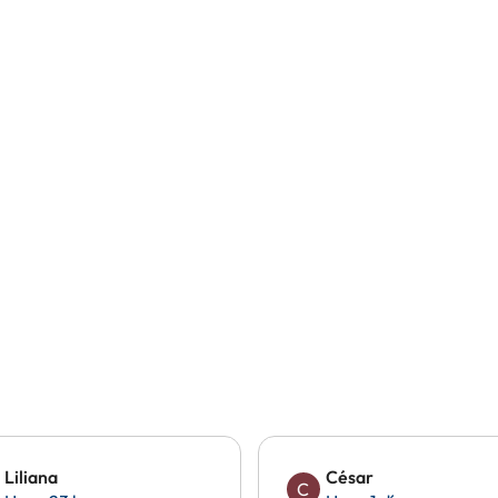
Liliana
César
C