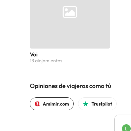
Voi
13 alojamientos
Opiniones de viajeros como tú
Amimir.com
Trustpilot
L