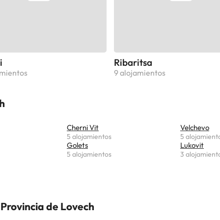
i
Ribaritsa
amientos
9 alojamientos
h
Cherni Vit
Velchevo
5 alojamientos
5 alojamient
Golets
Lukovit
5 alojamientos
3 alojamient
 Provincia de Lovech