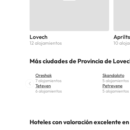
Lovech
Aprilts
12 alojamientos
10 aloj
Más ciudades de Provincia de Lovec
Oreshak
Skandaloto
7 alojamientos
5 alojamientos
Teteven
Petrevene
6 alojamientos
5 alojamientos
Hoteles con valoración excelente en