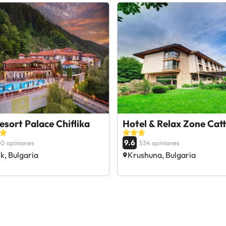
esort Palace Chiflika
Hotel & Relax Zone Catt
9.6
0 opiniones
534 opiniones
ik, Bulgaria
Krushuna, Bulgaria