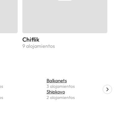
Chiflik
9 alojamientos
Balkanets
Krushuna
os
3 alojamientos
2 alojamie
Shipkovo
Letnitsa
os
2 alojamientos
1 alojamie