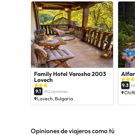
Family Hotel Varosha 2003
Alfar
Lovech
9.3
66
9.1
952 opiniones
Chifl
Lovech, Bulgaria
Opiniones de viajeros como tú