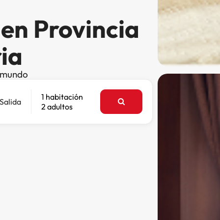
en Provincia
ia
l mundo
1 habitación
Salida
2 adultos