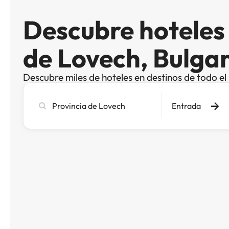
Descubre hoteles 
de Lovech, Bulgar
Descubre miles de hoteles en destinos de todo e
Busca
Entrada
ciudad,
hotel
o
destino