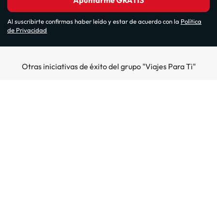
Apuntarme GRATIS
Al suscribirte confirmas haber leído y estar de acuerdo con la
Política
de Privacidad
Otras iniciativas de éxito del grupo "Viajes Para Ti"
Sobre Amimir.com
¿Quiénes somos?
Top destinos
Opiniones de nuestros clientes
Hoteles en Salou
Hoteles en la costa
Gestionar mi reserva