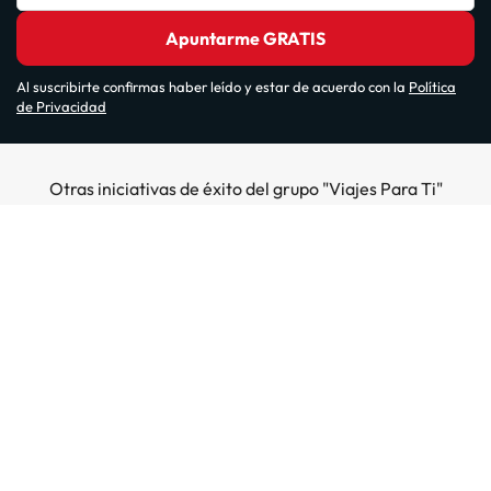
Apuntarme GRATIS
Al suscribirte confirmas haber leído y estar de acuerdo con la
Política
de Privacidad
Otras iniciativas de éxito del grupo "Viajes Para Ti"
Sobre Amimir.com
¿Quiénes somos?
Top destinos
Opiniones de nuestros clientes
Hoteles en Salou