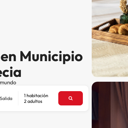
 en Municipio
ecia
l mundo
1 habitación
Salida
2 adultos