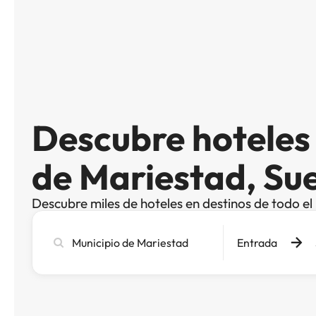
Descubre hoteles
de Mariestad, Su
Descubre miles de hoteles en destinos de todo e
Busca
Entrada
ciudad,
hotel
o
destino