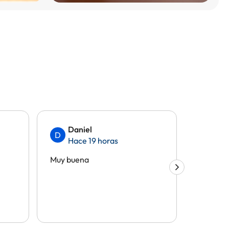
Daniel
And
D
A
Hace 19 horas
Hac
Muy buena
Todo gen