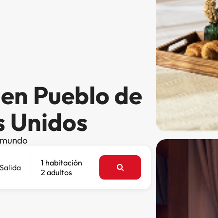
 en Pueblo de
s Unidos
l mundo
1 habitación
Salida
2 adultos