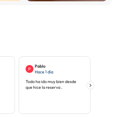
Pablo
Mar
P
M
Hace 1 día
Hac
Todo ha ido muy bien desde
Ejempla
que hice la reserva .