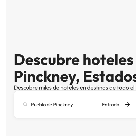
Descubre hoteles
Pinckney, Estado
Descubre miles de hoteles en destinos de todo e
Busca
Entrada
ciudad,
hotel
o
destino