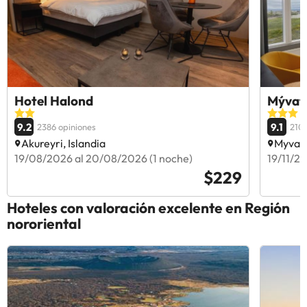
Hotel Halond
Mývatn
9.2
9.1
2386 opiniones
2106
Akureyri, Islandia
Myvatn
19/08/2026 al 20/08/2026 (1 noche)
19/11/20
$229
Hoteles con valoración excelente en Región
nororiental