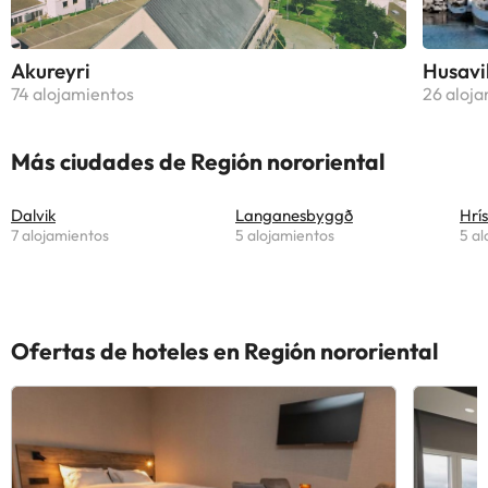
Akureyri
Husavi
74 alojamientos
26 aloj
Más ciudades de Región nororiental
Dalvik
Langanesbyggð
Hrí
7 alojamientos
5 alojamientos
5 al
Ofertas de hoteles en Región nororiental