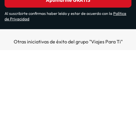
Apuntarme GRATIS
Al suscribirte confirmas haber leído y estar de acuerdo con la
Política
de Privacidad
Otras iniciativas de éxito del grupo "Viajes Para Ti"
Sobre Amimir.com
¿Quiénes somos?
Top destinos
Opiniones de nuestros clientes
Hoteles en Salou
Hoteles en la costa
Gestionar mi reserva