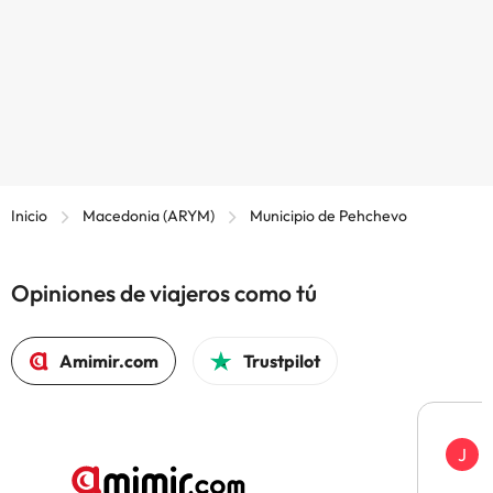
Inicio
Macedonia (ARYM)
Municipio de Pehchevo
Opiniones de viajeros como tú
Amimir.com
Trustpilot
J
J
H