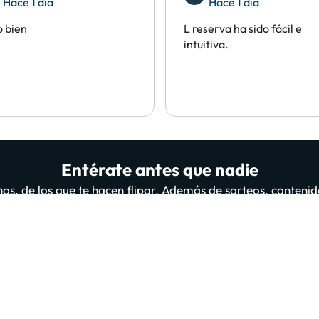
Hace 1 día
Hace 1 día
 bien
L reserva ha sido fácil e
intuitiva.
Entérate antes que nadie
os, de los que te hacen flipar. Además de sorteos, contenid
il personas ya están suscritas y leyéndonos, ¿te apuntas 
A
suscribirte confirmas haber leído y estar de acuerdo con la
Política de Privac