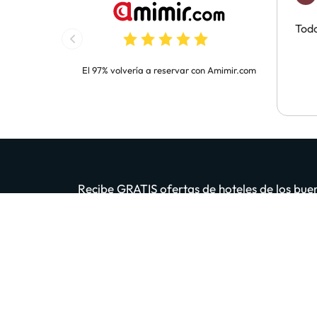
Todo
El 97% volvería a reservar con Amimir.com
Recibe GRATIS ofertas de hoteles de los buen
App. 200 m
Introduce tu email
Al 