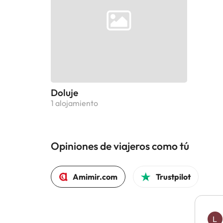
Doluje
1 alojamiento
Opiniones de viajeros como tú
Amimir.com
Trustpilot
L