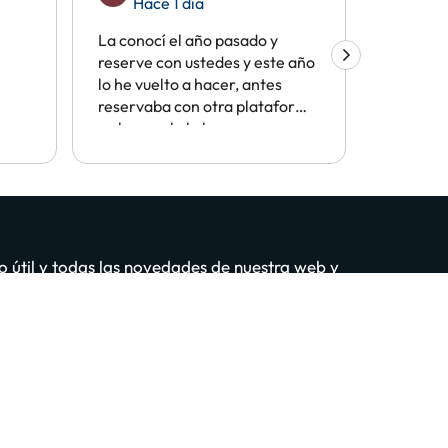
Hace 1 día
Hac
La conocí el año pasado y
me gusta
reserve con ustedes y este año
y me par
lo he vuelto a hacer, antes
buen pre
reservaba con otra plataforma
y ahora solo lo hago con
vosotros por facilidades y
precios. Se lo recomiendo a
todo el mundo
o útil y todas las novedades de nuestra web y
tú también?
puntarme GRATIS
idad