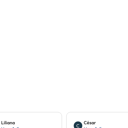
Liliana
César
C