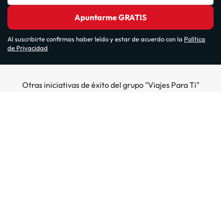
Apuntarme GRATIS
Al suscribirte confirmas haber leído y estar de acuerdo con la
Política
de Privacidad
Otras iniciativas de éxito del grupo "Viajes Para Ti"
Sobre Amimir.com
¿Quiénes somos?
Top destinos
Opiniones de nuestros clientes
Hoteles en Salou