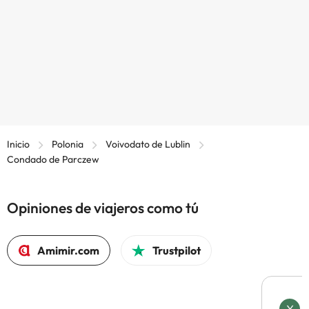
Inicio
Polonia
Voivodato de Lublin
Condado de Parczew
Opiniones de viajeros como tú
Amimir.com
Trustpilot
X