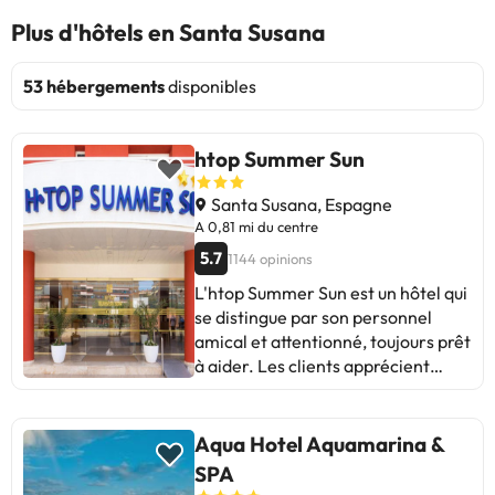
Plus d'hôtels en Santa Susana
53 hébergements
disponibles
htop Summer Sun
Santa Susana, Espagne
A 0,81 mi du centre
5.7
1144 opinions
L'htop Summer Sun est un hôtel qui
se distingue par son personnel
amical et attentionné, toujours prêt
à aider. Les clients apprécient
grandement l'emplacement et le
rapport qualité-prix. Certains
clients soulignent néanmoins que
Aqua Hotel Aquamarina &
les chambres pourraient bénéficier
SPA
d'un rafraîchissement, évoquant