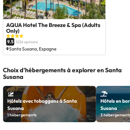
AQUA Hotel The Breeze & Spa (Adults
Only)
9.5
1236 opinions
Santa Susana, Espagne
Choix d'hébergements à explorer en Santa
Susana
Hôtels avec toboggans à Santa
Hôtels en bo
Susana
Susana
1
hébergements
3
hébergement