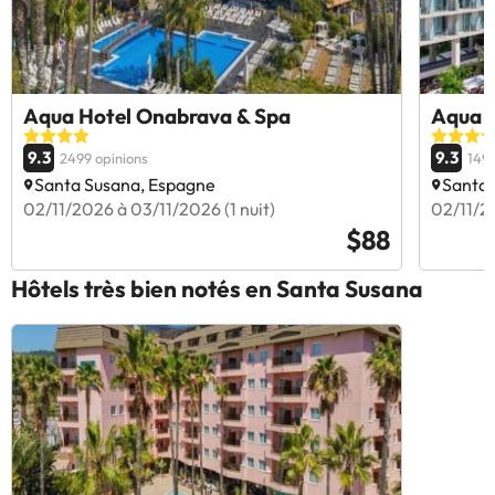
Aqua Hotel Onabrava & Spa
Aqua A
9.3
9.3
2499 opinions
1493
Santa Susana, Espagne
Santa 
02/11/2026 à 03/11/2026 (1 nuit)
02/11/20
$88
Hôtels très bien notés en Santa Susana