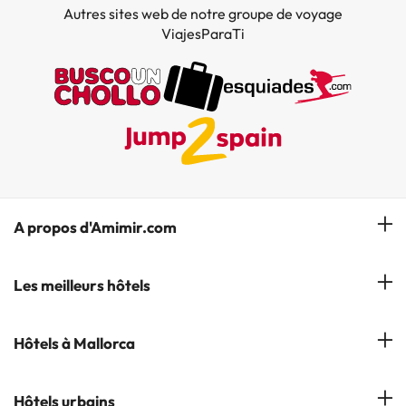
Autres sites web de notre groupe de voyage
ViajesParaTi
A propos d'Amimir.com
Notre équipe
Les meilleurs hôtels
Gérer réservation
Hôtels à Salou
Hôtels à Mallorca
S'abonner à notre bulletin d'information
Hôtels à Calella
Avis
Hôtels à Cala Millor
Hôtels urbains