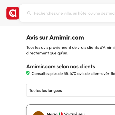
Recherchez
une
ville,
un
hôtel
Avis sur Amimir.com
ou
une
Tous les avis proviennent de vrais clients d'Amim
destination
directement quelqu'un.
Amimir.com selon nos clients
Consultez plus de 55.670 avis de clients vérif