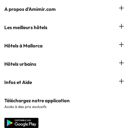
A propos d'Amimir.com
Notre équipe
Les meilleurs hôtels
Gérer réservation
Hôtels à Salou
Hôtels à Mallorca
S'abonner à notre bulletin d'information
Hôtels à Calella
Avis
Hôtels à Cala Millor
Hôtels urbains
Hôtels à Cambrils
Hôtels à Palmanova
Hôtels à Lloret de Mar
Hôtels à Barcelone
Infos et Aide
Hôtels à Cala d'Or
Hôtels à Sitges
Hôtels en Lisbonne
Hôtels à Pollensa
Contactez-nous
Téléchargez notre application
Hôtels en Séville
Accès à des prix exclusifs
Hôtels à Lluchmajor
Site corporate
Hôtels en Valence
Hôtels en Grenade