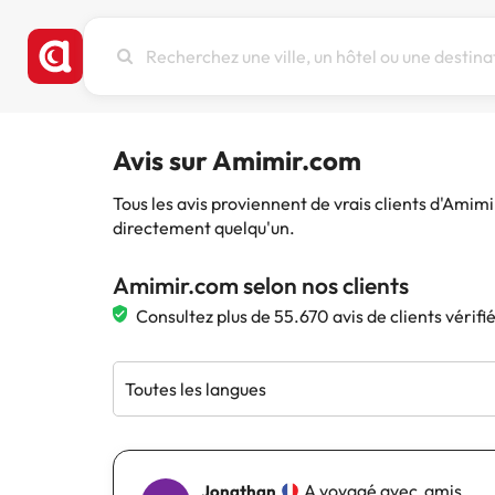
Recherchez
une
ville,
un
hôtel
Avis sur Amimir.com
ou
une
Tous les avis proviennent de vrais clients d'Amim
destination
directement quelqu'un.
Amimir.com selon nos clients
Consultez plus de 55.670 avis de clients vérif