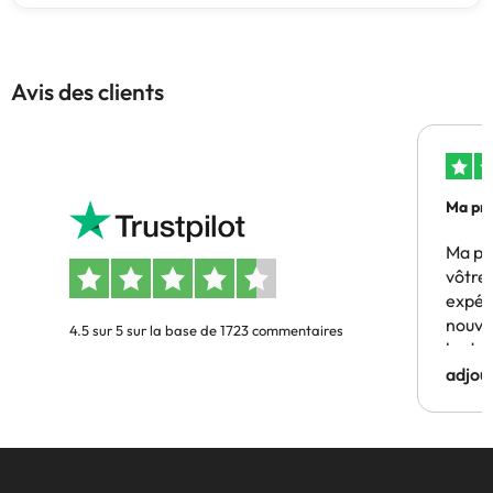
Avis des clients
Ma pre
Ma pr
vôtre 
expér
nouve
4.5 sur 5 sur la base de 1723 commentaires
budge
adjou