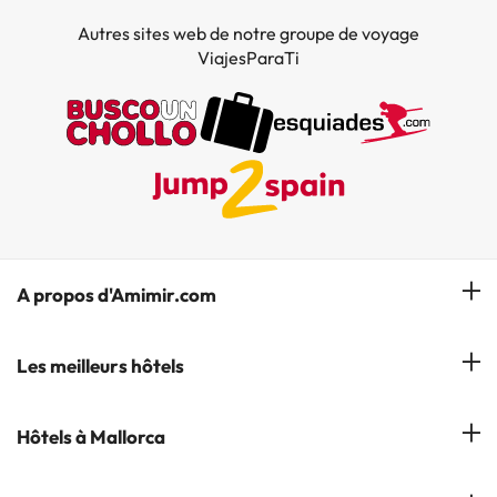
Autres sites web de notre groupe de voyage
ViajesParaTi
A propos d'Amimir.com
Notre équipe
Les meilleurs hôtels
Gérer réservation
Hôtels à Salou
Hôtels à Mallorca
S'abonner à notre bulletin d'information
Hôtels à Calella
Avis
Hôtels à Cala Millor