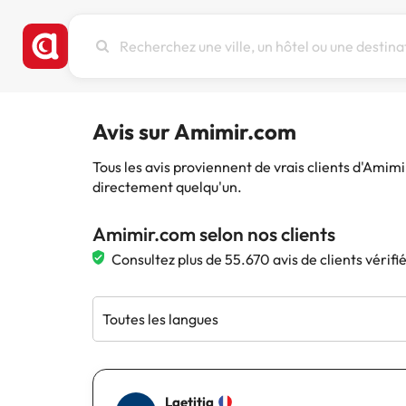
Recherchez
une
ville,
un
hôtel
Avis sur Amimir.com
ou
une
Tous les avis proviennent de vrais clients d'Amim
destination
directement quelqu'un.
Amimir.com selon nos clients
Consultez plus de 55.670 avis de clients vérif