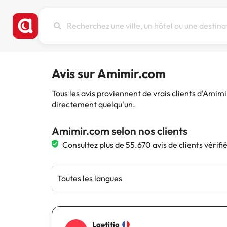
Recherchez
une
ville,
un
hôtel
Avis sur Amimir.com
ou
une
Tous les avis proviennent de vrais clients d'Amim
destination
directement quelqu'un.
Amimir.com selon nos clients
Consultez plus de 55.670 avis de clients vérif