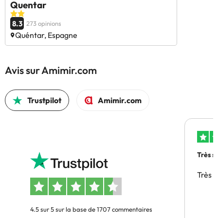
Quentar
8.3
273 opinions
Quéntar, Espagne
Avis sur Amimir.com
Trustpilot
Amimir.com
Très s
Très 
4.5 sur 5 sur la base de 1707 commentaires