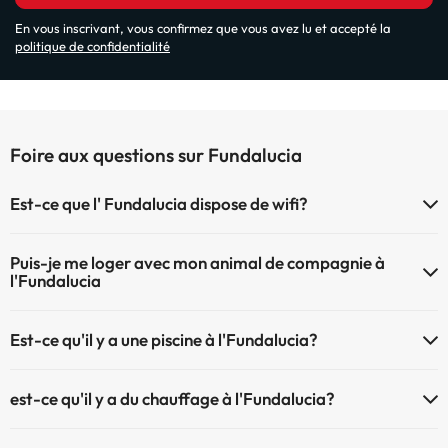
En vous inscrivant, vous confirmez que vous avez lu et accepté la
politique de confidentialité
Foire aux questions sur Fundalucia
Est-ce que l' Fundalucia dispose de wifi?
Le Fundalucia dispose du Wifi.
Puis-je me loger avec mon animal de compagnie à
l'Fundalucia
À l'hôtel Fundalucia les animaux de compagnie ne sont pas admis.
Est-ce qu'il y a une piscine à l'Fundalucia?
Oui, l'@@ à une piscine (ce service peut être payant). Ici vous avez
est-ce qu'il y a du chauffage à l'Fundalucia?
plus d'info sur la piscine et d'autres installations.
Oui, l'Fundalucia dispose de chauffage dans lez zones communes
Piscine extérieure (saison d'été)