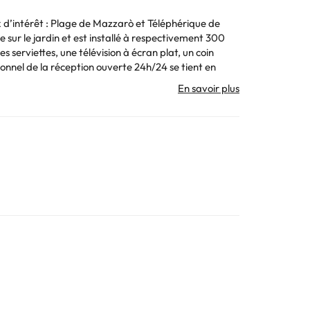
 d’intérêt : Plage de Mazzarò et Téléphérique de
sur le jardin et est installé à respectivement 300
é par un particulier
. Toutes les informations figurant sur cette fiche