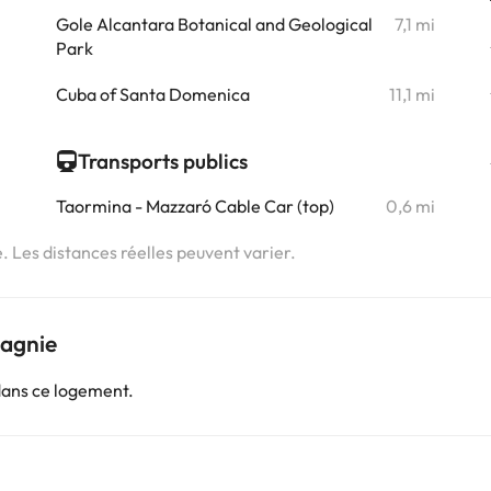
i
Gole Alcantara Botanical and Geological
7,1 mi
i
Park
Cuba of Santa Domenica
11,1 mi
Transports publics
Taormina - Mazzaró Cable Car (top)
0,6 mi
e. Les distances réelles peuvent varier.
pagnie
dans ce logement.