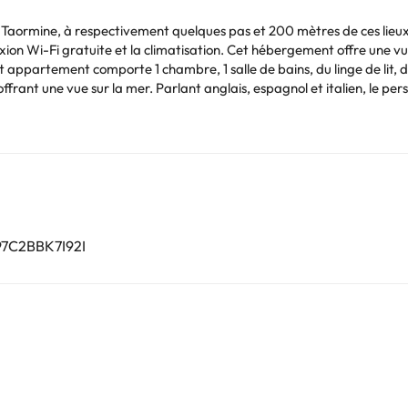
Taormine, à respectivement quelques pas et 200 mètres de ces lieux
on Wi-Fi gratuite et la climatisation. Cet hébergement offre une vue 
n, le personnel de la réception ouverte 24h/24 se tient en
roche (Aéroport de Catane-Fontanarossa) est à 59 km.
es de ce type sont interdits dans cet établissement. Hébergement gér
Vous pouvez consulter les tarifs directement auprès de l’établissement
. Si vous avez des questions, contactez-nous.
97C2BBK7I92I