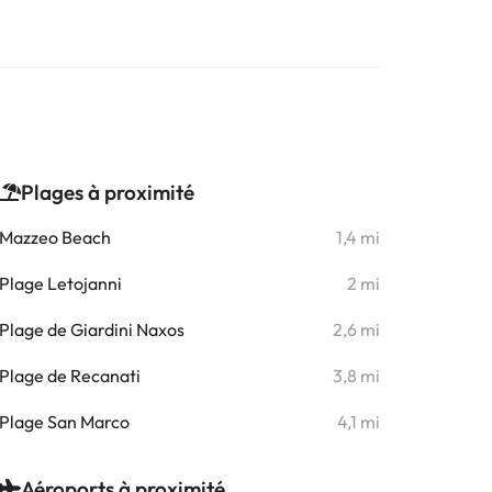
Plages à proximité
Mazzeo Beach
1,4 mi
Plage Letojanni
2 mi
Plage de Giardini Naxos
2,6 mi
Plage de Recanati
3,8 mi
Plage San Marco
4,1 mi
Aéroports à proximité