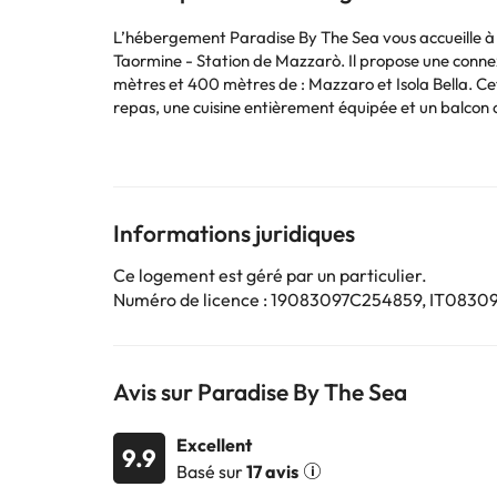
L’hébergement Paradise By The Sea vous accueille à 
Taormine - Station de Mazzarò. Il propose une connexi
mètres et 400 mètres de : Mazzaro et Isola Bella. Cet appartement comporte 1 chambre, 1 salle de bains, du linge de lit, des serviettes, une télévision à écran plat, un coin
repas, une cuisine entièrement équipée et un balcon offrant une vue sur la mer. Parlant anglais, espagnol et italie
permanence à votre disposition pour toute question. Vous séjournerez à respectivement 1,1 km et 2,6 km de ces lieux d’intérêt : Téléphérique de Taormine - Station supérieure
et Gare de Taormina-Giardini. L'aéroport le plus p
Les enterrements de vie de célibataire et autres fêt
Informations juridiques
Certains des services indiqués peuvent être payants. 
sont susceptibles d’être modifiées par l’hébergement
Ce logement est géré par un particulier.
Numéro de licence : 19083097C254859, IT0830
Avis sur Paradise By The Sea
Excellent
9.9
Basé sur
17 avis