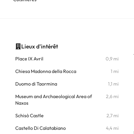
Lieux d'intérêt
i
Place IX Avril
0,9 mi
i
Chiesa Madonna della Rocca
1 mi
i
Duomo di Taormina
1,1 mi
i
Museum and Archaeological Area of
2,6 mi
Naxos
i
Schisò Castle
2,7 mi
i
Castello Di Calatabiano
4,4 mi