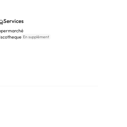
Services
upermarché
iscotheque
En supplément