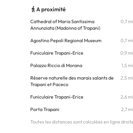
A proximité
Cathedral of Maria Santissima
0,7 m
Annunziata (Madonna of Trapani)
Agostino Pepoli Regional Museum
0,7 m
Funiculaire Trapani-Erice
0,9 m
Palazzo Riccio di Morana
1,5 m
Réserve naturelle des marais salants de
2,5 m
Trapani et Paceco
Funiculaire Trapani-Erice
2,6 m
Porta Trapani
2,7 m
Toutes les distances sont calculées en ligne droit