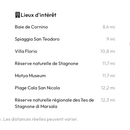
Lieux d'intérêt
i
Baie de Cornino
8,4 mi
Spiaggia San Teodoro
9 mi
i
Villa Florio
10,8 mi
i
Réserve naturelle de Stagnone
11,7 mi
i
Motya Museum
11,7 mi
i
Plage Cala San Nicola
12,2 mi
i
Réserve naturelle régionale des îles de
12,3 mi
Stagnone di Marsala
i
e. Les distances réelles peuvent varier.