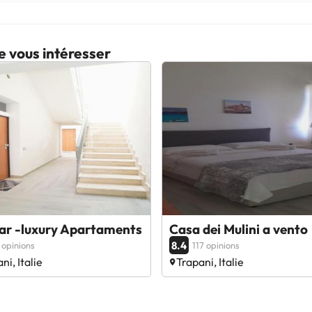
e vous intéresser
ar -luxury Apartaments
Casa dei Mulini a vento
8.4
 opinions
117 opinions
ni, Italie
Trapani, Italie