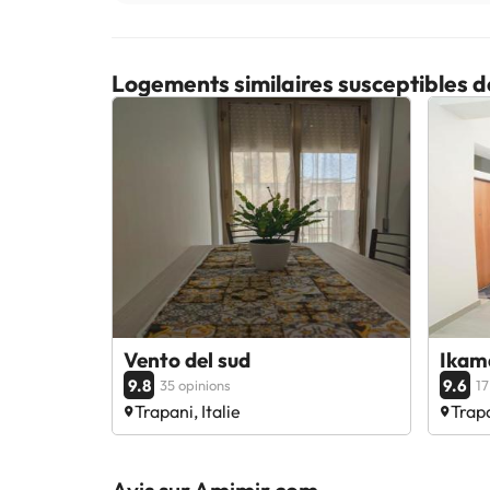
Logements similaires susceptibles d
Vento del sud
Ikam
9.8
9.6
35 opinions
17
Trapani, Italie
Trapa