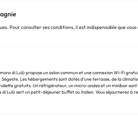
pagnie
. Pour consulter ses conditions, il est indispensable que vous
Dimora di Lulù propose un salon commun et une connexion Wi-Fi gratuit
 à écran plat. Leur salle de
 toilette gratuits. Un réfrigérateur, un micro-ondes et un minibar s
s proche (Aéroport de Trapani) est à 14 km.
nt interdits dans cet établissement. Veuillez informer l'établissement à l'avance de l'he
mation dans la rubrique « Demandes spéciales » lors de la réservation
ervation. Hébergement géré par un particulier
Vous pouvez consulter les tarifs directement auprès de l’établissement