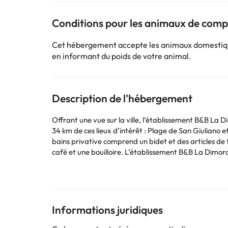
Conditions pour les animaux de com
Cet hébergement accepte les animaux domestiques
en informant du poids de votre animal.
Description de l'hébergement
Offrant une vue sur la ville, l’établissement B&B La 
34 km de ces lieux d’intérêt : Plage de San Giuliano et Ségeste. Les hébergements sont dotés d’une terrasse, de la climatisation et d’une télévision
bains privative comprend un bidet et des articles de
café et une bouilloire. L’établissement B&B La Dimora di Lulù sert un petit-déjeuner buffet ou italien. Vous séjournerez à respectivement 3,4 km et 17 km de ces lieux d’intérêt :
Port de Trapani et Baie de Cornino. L'aéroport le plu
Les enterrements de vie de célibataire et autres fêtes de ce type so
prévoyez d'arriver. Vous pouvez indiquer cette infor
coordonnées figurent sur votre confirmation de rés
Informations juridiques
Certains des services indiqués peuvent être payants. 