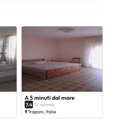
A 5 minuti dal mare
7.4
20 opinions
Trapani, Italie