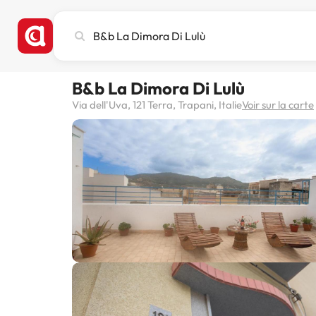
Recherchez
une
ville,
un
B&b La Dimora Di Lulù
hôtel
ou
Via dell'Uva, 121 Terra, Trapani, Italie
Voir sur la carte
une
destination