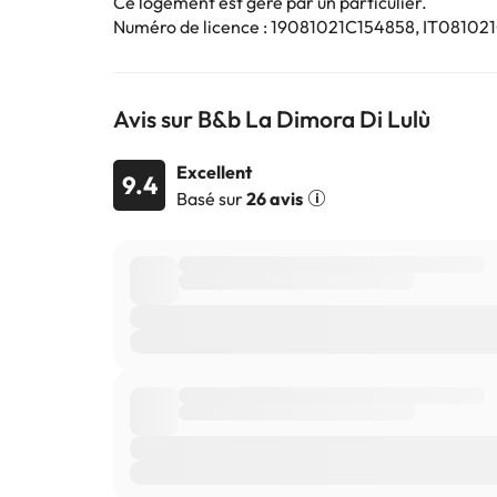
Ce logement est géré par un particulier.
sont susceptibles d’être modifiées par l’hébergement
Numéro de licence : 19081021C154858, IT0810
Avis sur B&b La Dimora Di Lulù
Excellent
9.4
Basé sur
26 avis