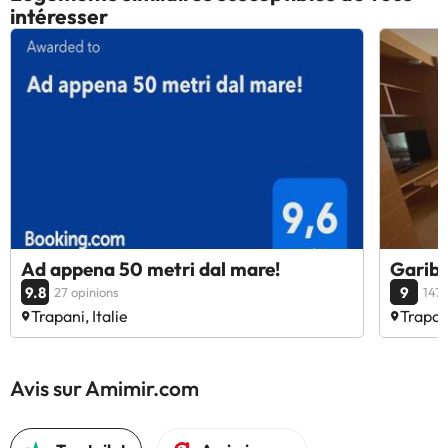
intéresser
Ad appena 50 metri dal mare!
Gariba
9.8
9
27 opinions
147 
Trapani, Italie
Trapani
Avis sur Amimir.com