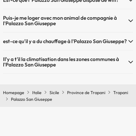
Le Palazzo San Giuseppe dispose du Wifi.
Puis-je me loger avec mon animal de compagnie à
l'Palazzo San Giuseppe
À l'hôtel Palazzo San Giuseppe les animaux de compagnie ne sont
est-ce qu'il y a du chauffage à l'Palazzo San Giuseppe?
pas admis.
Oui, l'Palazzo San Giuseppe dispose de chauffage dans lez zones
Il'y a t'il la climatisation dans les zones communes à
communes
l'Palazzo San Giuseppe
Oui, il y à la climatisation aux zone communes de l'Palazzo San
Giuseppe
Homepage
Italie
Sicile
Province de Trapani
Trapani
Palazzo San Giuseppe