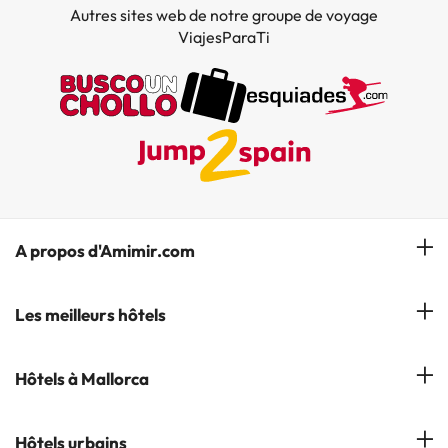
Autres sites web de notre groupe de voyage
ViajesParaTi
A propos d'Amimir.com
Notre équipe
Les meilleurs hôtels
Gérer réservation
Hôtels à Salou
Hôtels à Mallorca
S'abonner à notre bulletin d'information
Hôtels à Calella
Avis
Hôtels à Cala Millor
Hôtels urbains