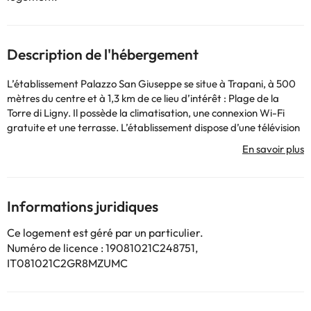
Description de l'hébergement
L’établissement Palazzo San Giuseppe se situe à Trapani, à 500
mètres du centre et à 1,3 km de ce lieu d’intérêt : Plage de la
Torre di Ligny. Il possède la climatisation, une connexion Wi-Fi
gratuite et une terrasse. L’établissement dispose d’une télévision
à écran plat, ainsi que d'une salle de bains privative comprenant
des articles de toilette gratuits, un sèche-cheveux et un bidet.
Chaque logement possède un balcon offrant une vue sur la ville.
Vous séjournerez à respectivement 36 km et 700 mètres de ces
lieux d’intérêt : Ségeste et Port de Trapani. L'aéroport le plus
Informations juridiques
proche (Aéroport de Trapani) est à 15 km.
Les enterrements de vie de célibataire et autres fêtes de ce type
Ce logement est géré par un particulier.
sont interdits dans cet établissement. Veuillez informer
Numéro de licence : 19081021C248751,
l'établissement à l'avance de l'heure à laquelle vous prévoyez
IT081021C2GR8MZUMC
d'arriver. Vous pouvez indiquer cette information dans la
rubrique « Demandes spéciales » lors de la réservation ou
contacter directement l'établissement. Ses coordonnées figurent