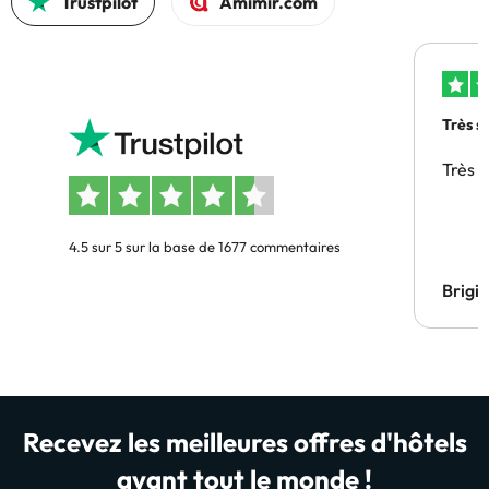
Trustpilot
Amimir.com
Très s
Très 
4.5 sur 5 sur la base de 1677 commentaires
Brigi
Recevez les meilleures offres d'hôtels
avant tout le monde !