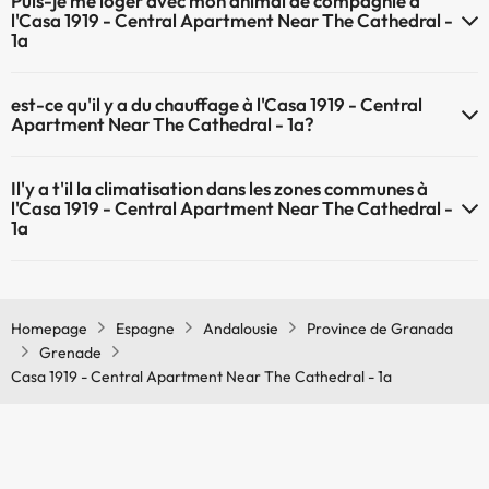
Puis-je me loger avec mon animal de compagnie à
du Wifi.
l'Casa 1919 - Central Apartment Near The Cathedral -
1a
À l'hôtel Casa 1919 - Central Apartment Near The Cathedral - 1a les
est-ce qu'il y a du chauffage à l'Casa 1919 - Central
animaux de compagnie ne sont pas admis.
Apartment Near The Cathedral - 1a?
Oui, l'Casa 1919 - Central Apartment Near The Cathedral - 1a
Il'y a t'il la climatisation dans les zones communes à
dispose de chauffage dans lez zones communes
l'Casa 1919 - Central Apartment Near The Cathedral -
1a
Oui, il y à la climatisation aux zone communes de l'Casa 1919 - Central
Apartment Near The Cathedral - 1a
Homepage
Espagne
Andalousie
Province de Granada
Grenade
Casa 1919 - Central Apartment Near The Cathedral - 1a