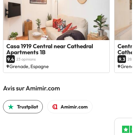
Casa 1919 Central near Cathedral
Centra
Apartments 1B
Cathed
9.4
9.3
23 opinions
28 o
Grenade, Espagne
Grena
Avis sur Amimir.com
Trustpilot
Amimir.com