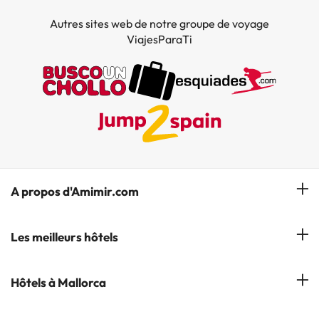
Autres sites web de notre groupe de voyage
ViajesParaTi
A propos d'Amimir.com
Notre équipe
Les meilleurs hôtels
Gérer réservation
Hôtels à Salou
Hôtels à Mallorca
S'abonner à notre bulletin d'information
Hôtels à Calella
Avis