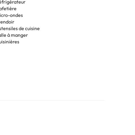
éfrigérateur
afetière
icro-ondes
tendoir
tensiles de cuisine
alle à manger
uisinières