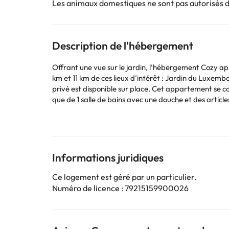
Les animaux domestiques ne sont pas autorisés 
Description de l'hébergement
Offrant une vue sur le jardin, l’hébergement Cozy a
km et 11 km de ces lieux d’intérêt : Jardin du Luxem
privé est disponible sur place. Cet appartement se compose de 1 chambre, d'un salon, d'une cuisine entièrement équipée avec un réfrigérateur et une machine à café, ainsi
que de 1 salle de bains avec une douche et des articles de toilette gratuits. D
ces lieux d’intérêt : Sainte-Chapelle et Cathédrale N
Les enterrements de vie de célibataire et autres fêt
Certains des services indiqués peuvent être payants. 
Informations juridiques
sont susceptibles d’être modifiées par l’hébergement
Ce logement est géré par un particulier.
Numéro de licence : 79215159900026