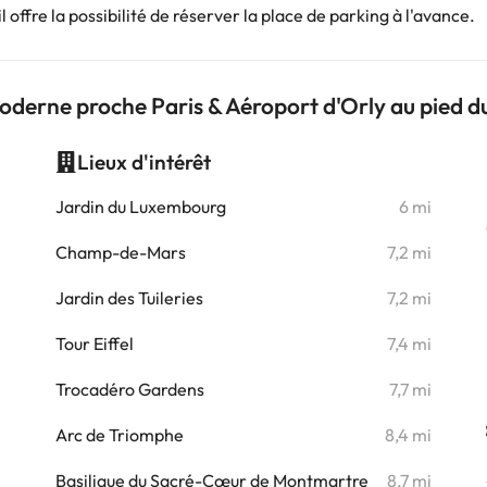
 offre la possibilité de réserver la place de parking à l'avance.
derne proche Paris & Aéroport d'Orly au pied d
Lieux d'intérêt
i
Jardin du Luxembourg
6 mi
i
Champ-de-Mars
7,2 mi
Jardin des Tuileries
7,2 mi
i
Tour Eiffel
7,4 mi
i
Trocadéro Gardens
7,7 mi
i
Arc de Triomphe
8,4 mi
Basilique du Sacré-Cœur de Montmartre
8,7 mi
i