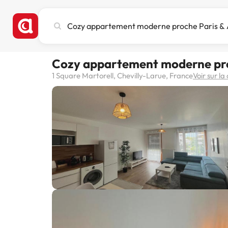
Recherchez
une
ville,
un
Cozy appartement moderne proc
hôtel
ou
1 Square Martorell, Chevilly-Larue, France
Voir sur la
une
destination