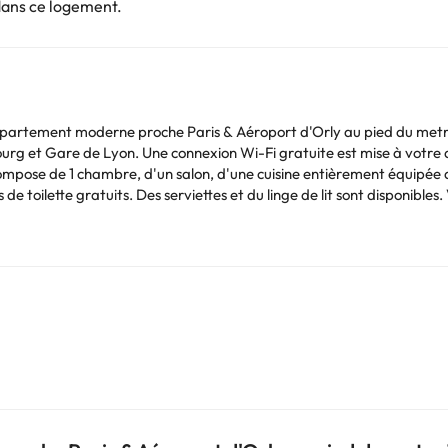
dans ce logement.
ppartement moderne proche Paris & Aéroport d'Orly au pied du metro
bourg et Gare de Lyon. Une connexion Wi-Fi gratuite est mise à votre
es serviettes et du linge de lit sont disponibles. Vous séjournerez à respectivement 12 km et 12 km de
otre-Dame de Paris. L'aéroport le plus proche (Aéroport de Paris - Or
es de ce type sont interdits dans cet établissement. Hébergement gér
Vous pouvez consulter les tarifs directement auprès de l’établissement
. Si vous avez des questions, contactez-nous.