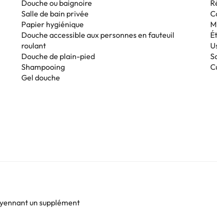
Douche ou baignoire
R
Salle de bain privée
C
Papier hygiénique
M
Douche accessible aux personnes en fauteuil
É
roulant
Us
Douche de plain-pied
S
Shampooing
C
Gel douche
oyennant un supplément