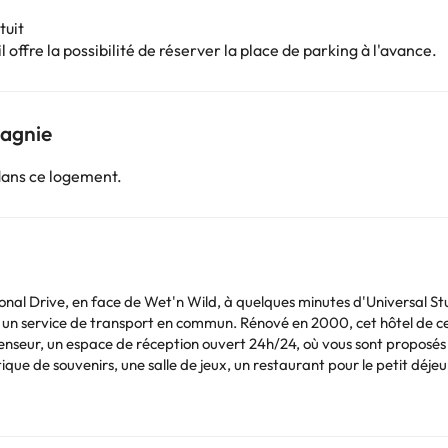
tuit
 offre la possibilité de réserver la place de parking à l'avance.
pagnie
dans ce logement.
ional Drive, en face de Wet'n Wild, à quelques minutes d'Universal St
t un service de transport en commun. Rénové en 2000, cet hôtel de c
censeur, un espace de réception ouvert 24h/24, où vous sont proposés 
que de souvenirs, une salle de jeux, un restaurant pour le petit déjeu
 décorées et meublées avec goût, sont équipées d'une salle de bain pri
eur, d'un coffre-fort à louer et de la radio.. Dans chacune d'elles, vo
ns le complexe extérieur bien entretenu, vous avez à votre dispositi