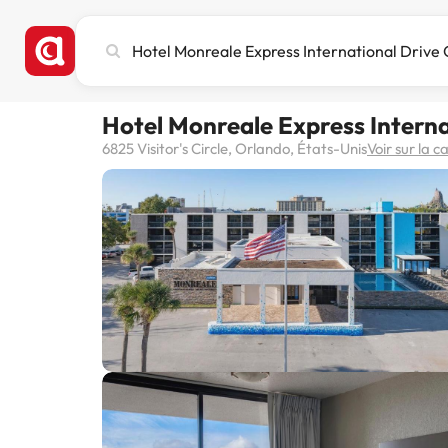
Recherchez
une
ville,
un
Hotel Monreale Express Intern
hôtel
ou
6825 Visitor's Circle, Orlando, États-Unis
Voir sur la c
une
destination