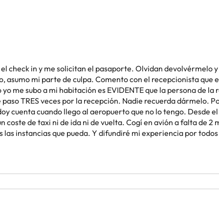
el check in y me solicitan el pasaporte. Olvidan devolvérmelo y
lo, asumo mi parte de culpa. Comento con el recepcionista que
o yo me subo a mi habitación es EVIDENTE que la persona de la r
e paso TRES veces por la recepción. Nadie recuerda dármelo. Po
y cuenta cuando llego al aeropuerto que no lo tengo. Desde el
 coste de taxi ni de ida ni de vuelta. Cogí en avión a falta de 
 las instancias que pueda. Y difundiré mi experiencia por todos