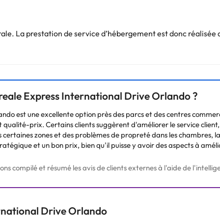
e. La prestation de service d’hébergement est donc réalisée d
Vous pouvez consulter les tarifs directement auprès de l’établissement
. Si vous avez des questions, contactez-nous.
nreale Express International Drive Orlando ?
lando est une excellente option près des parcs et des centres comme
qualité-prix. Certains clients suggèrent d'améliorer le service client, le
certaines zones et des problèmes de propreté dans les chambres, la m
gique et un bon prix, bien qu'il puisse y avoir des aspects à améliore
 compilé et résumé les avis de clients externes à l'aide de l'intelligen
rnational Drive Orlando