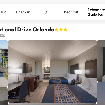
1 chambre
Check in
Check out
2 adultes
ational Drive Orlando
arte