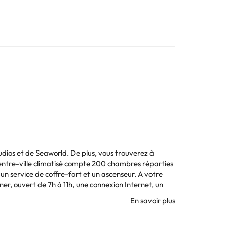
udios et de Seaworld. De plus, vous trouverez à
entre-ville climatisé compte 200 chambres réparties
un service de coffre-fort et un ascenseur. A votre
ner, ouvert de 7h à 11h, une connexion Internet, un
vative. De plus, elles sont équipées d'une ligne
us trouverez un lit double, de la moquette et un
on une piscine et une terrasse pour bronzer.