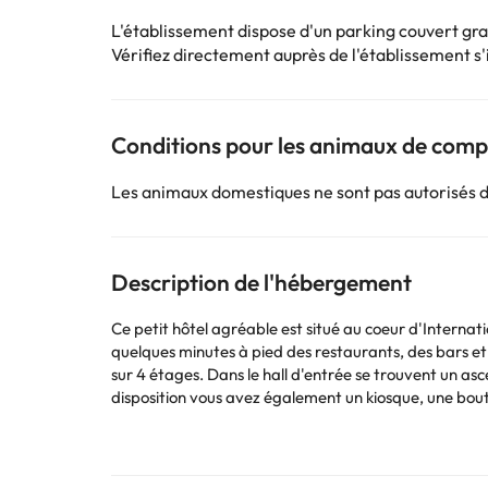
L'établissement dispose d'un parking couvert gra
Vérifiez directement auprès de l'établissement s'il
Conditions pour les animaux de com
Les animaux domestiques ne sont pas autorisés 
Description de l'hébergement
Ce petit hôtel agréable est situé au coeur d'Internat
quelques minutes à pied des restaurants, des bars e
sur 4 étages. Dans le hall d'entrée se trouvent un as
disposition vous avez également un kiosque, une bouti
service de blanchisserie et un parking. Les chambres,
téléphonique directe, de la télévision, d'un réfrigérat
système de chauffage et de climatisation réglable. Da