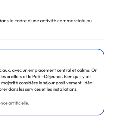
ans le cadre d’une activité commerciale ou
. Toutes les informations figurant sur cette fiche
rciaux, avec un emplacement central et calme. On
s oreillers et le Petit-Déjeuner. Bien qu'il y ait
ajorité considère le séjour positivement. Idéal
r dans les services et les installations.
ce artificielle.