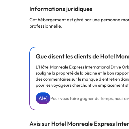
Informations juridiques
Cet hébergement est géré par une personne moral
Certains des services indiqués peuvent être payants. 
professionnelle.
sont susceptibles d’être modifiées par l’hébergement
Que disent les clients de Hotel Mo
L'Hôtel Monreale Express International Drive Or
souligne la propreté de la piscine et le bon rapport 
des commentaires sur le manque d'entretien dans 
pour les voyageurs cherchant un emplacement straté
AI
Pour vous faire gagner du temps, nous avons
Avis sur Hotel Monreale Express Inte