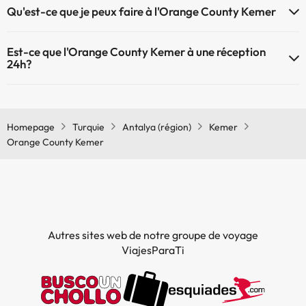
Qu'est-ce que je peux faire à l'Orange County Kemer
plus d'info sur la piscine et d'autres installations.
Le Orange County Kemer propose les activités suivantes (certaines
Piscine extérieure (saison d'été)
Est-ce que l'Orange County Kemer à une réception
peuvent être payantes) :
Piscine infantile (en été)
24h?
Spa de payement
L'Orange County Kemer dispose de récepction 24h
Homepage
Turquie
Antalya (région)
Kemer
Orange County Kemer
Autres sites web de notre groupe de voyage
ViajesParaTi