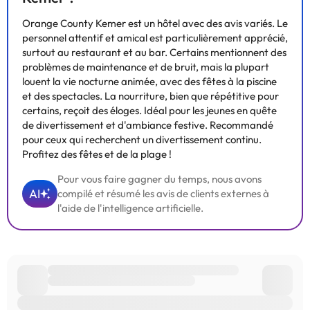
équipé d'une piscine, avec 2 toboggans en été. Vous pourrez
également vous détendre avec le service de massage de l'hôtel
Orange County Kemer est un hôtel avec des avis variés. Le
ou dans le sauna. Vous aurez également la possibilité d'utiliser les
personnel attentif et amical est particulièrement apprécié,
tables de ping-pong et de billard. Vous pouvez pratiquer
surtout au restaurant et au bar. Certains mentionnent des
l'aérobic, faire du vélo ou du VTT, jouer au bowling et utiliser la
problèmes de maintenance et de bruit, mais la plupart
salle de sport de l'hôtel. L'hôtel propose un programme
louent la vie nocturne animée, avec des fêtes à la piscine
d'animations. Le petit-déjeuner et le dîner sont servis sous forme
et des spectacles. La nourriture, bien que répétitive pour
de buffet élégant. Au déjeuner et au dîner, vous pouvez
certains, reçoit des éloges. Idéal pour les jeunes en quête
également choisir à la carte. Le client peut également
de divertissement et d'ambiance festive. Recommandé
commander des aliments diététiques et des plats spéciaux.
pour ceux qui recherchent un divertissement continu.
Profitez des fêtes et de la plage !
Pour vous faire gagner du temps, nous avons
AI
compilé et résumé les avis de clients externes à
Certains des services indiqués peuvent être payants. Vous
l'aide de l'intelligence artificielle.
pouvez consulter les tarifs directement auprès de
l’établissement. Toutes les informations figurant sur cette fiche
sont susceptibles d’être modifiées par l’hébergement. Si vous
avez des questions, contactez-nous.