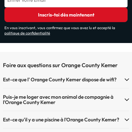
Entrer votre Email
Inscris-toi dès maintenant
En vous inscrivant, vous confirmez que vous avez lu et accepté la
politique de confidentialité
Foire aux questions sur Orange County Kemer
Est-ce que l' Orange County Kemer dispose de wifi?
Le Orange County Kemer dispose du Wifi.
Puis-je me loger avec mon animal de compagnie à
l'Orange County Kemer
À l'hôtel Orange County Kemer les animaux de compagnie ne sont
Est-ce qu'il y a une piscine à l'Orange County Kemer?
pas admis.
Oui, l'@@ à une piscine (ce service peut être payant). Ici vous avez