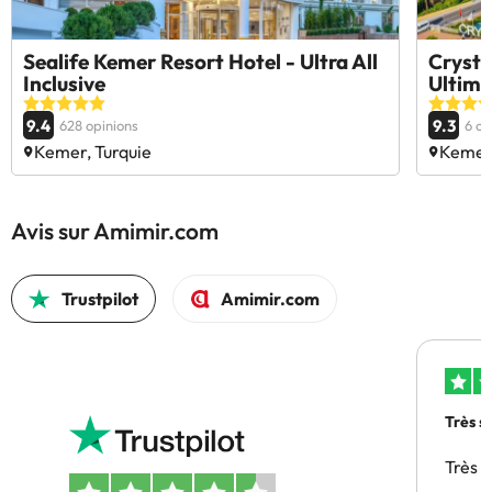
Sealife Kemer Resort Hotel - Ultra All
Crysta
Inclusive
Ultima
9.4
9.3
628 opinions
6 op
Kemer, Turquie
Kemer,
Avis sur Amimir.com
Trustpilot
Amimir.com
Très s
Très 