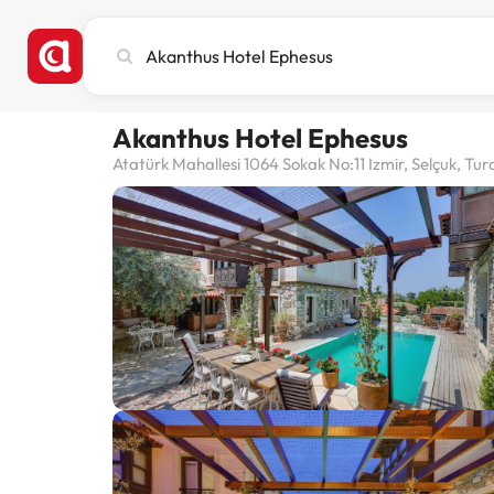
Recherchez
une
ville,
un
Akanthus Hotel Ephesus
hôtel
ou
Atatürk Mahallesi 1064 Sokak No:11 Izmir, Selçuk, Tur
une
destination