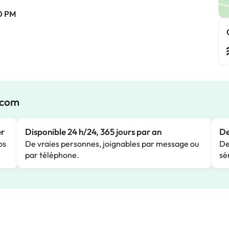
0 PM
.com
er
Disponible 24 h/24, 365 jours par an
De
os
De vraies personnes, joignables par message ou
De
par téléphone.
sé