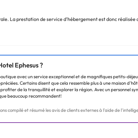
ton égyptien pour une nuit de sommeil réparateur. 'accès gratuit à '
otre divertissement. Les salles de bains privées avec douches sont 
e. La prestation de service d’hébergement est donc réalisée d
ent. Veuillez vérifier les tarifs directement auprès de 'établissemen
s sont susceptibles 'être modifiées par 'établissement.
Vous pouvez consulter les tarifs directement auprès de l’établissement
 Hotel Ephesus ?
. Si vous avez des questions, contactez-nous.
outique avec un service exceptionnel et de magnifiques petits-déjeun
préciées. Certains disent que cela ressemble plus à une maison d'hôte
fiter de la tranquillité et explorer la région. Avec un personnel sym
e que beaucoup recommandent!
 compilé et résumé les avis de clients externes à l'aide de l'intelligen