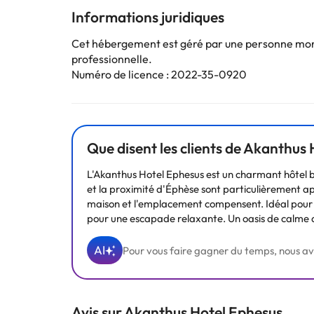
rembourrage, de couettes en plumes et de draps en co
Informations juridiques
des programmes par satellite sont disponibles pour v
'articles de toilette gratuits.
Cet hébergement est géré par une personne moral
professionnelle.
Numéro de licence : 2022-35-0920
Certains équipements peuvent faire 'objet 'un supplém
restauration en fonction des besoins. Ces information
Certains des services indiqués peuvent être payants. 
Que disent les clients de Akanthus
sont susceptibles d’être modifiées par l’hébergement
L'Akanthus Hotel Ephesus est un charmant hôtel b
et la proximité d'Éphèse sont particulièrement ap
maison et l'emplacement compensent. Idéal pour pro
pour une escapade relaxante. Un oasis de calm
AI
Pour vous faire gagner du temps, nous avons
Avis sur Akanthus Hotel Ephesus