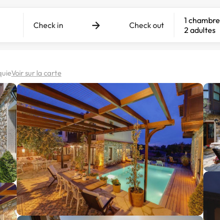
1 chambre
Check in
Check out
2 adultes
quie
Voir sur la carte