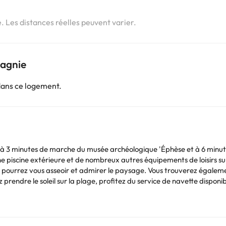
i
e. Les distances réelles peuvent varier.
pagnie
dans ce logement.
utes de marche du musée archéologique 'Éphèse et à 6 minutes de la basilique Sa
e piscine extérieure et de nombreux autres équipements de loisirs su
 pourrez vous asseoir et admirer le paysage. Vous trouverez également
 prendre le soleil sur la plage, profitez du service de navette dispo
ess et des journaux gratuits dans le hall. Une navette aéroport al
 disponible gratuitement sur place. 'hôtel dispose 'un café pour une co
. Un petit déjeuner buffet gratuit est servi tous les jours de 8h00 à
n minibar et 'une télévision à écran plat. Les lits sont dotés de m