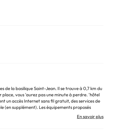
int-Jean. Il se trouve à 0,7 km du
r place, vous 'aurez pas une minute à perdre. 'hôtel
 un accès Internet sans fil gratuit, des services de
nible (en supplément). Les équipements proposés
ler-retour est proposée moyennant un supplément
llation rapide, ou 'un snack bar/deli. Savourez votre
 10h30. Vous vous sentirez comme chez vous dans 'une
atelas avec une couche supplémentaire de