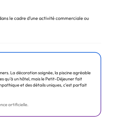
Internet sans fil vous permet de rester connecté, et
équipées de pommeaux de douche à effet de pluie et
ans le cadre d’une activité commerciale ou
t. 'établissement peut modifier son service de
. Toutes les informations figurant sur cette fiche
ers. La décoration soignée, la piscine agréable
s qu'à un hôtel, mais le Petit-Déjeuner fait
pathique et des détails uniques, c'est parfait
ce artificielle.