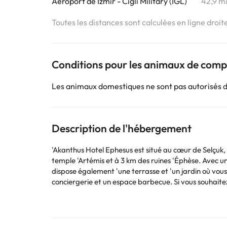
Aéroport de Izmir - Cigli Military (IGL)
42,9 m
Toutes les distances sont calculées en ligne droit
Conditions pour les animaux de com
Les animaux domestiques ne sont pas autorisés 
Description de l'hébergement
'Akanthus Hotel Ephesus est situé au cœur de Selçuk, à 3 min
temple 'Artémis et à 3 km des ruines 'Éphèse. Avec un
dispose également 'une terrasse et 'un jardin où vous
conciergerie et un espace barbecue. Si vous souhaitez
comprennent 'enregistrement express, le départ expr
(disponible 24 heures sur 24), et un parking privé est
boisson préférée au bar/salon ou au bar de la piscine
des 10 chambres décorées différemment et équipées 'u