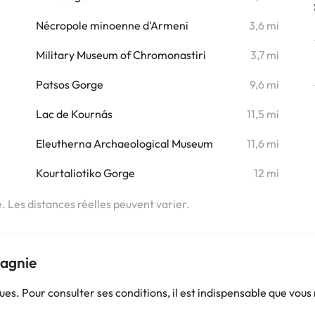
i
Nécropole minoenne d'Armeni
3,6 mi
i
Military Museum of Chromonastiri
3,7 mi
i
Patsos Gorge
9,6 mi
i
Lac de Kournás
11,5 mi
i
Eleutherna Archaeological Museum
11,6 mi
Kourtaliotiko Gorge
12 mi
i
e. Les distances réelles peuvent varier.
pagnie
. Pour consulter ses conditions, il est indispensable que vous