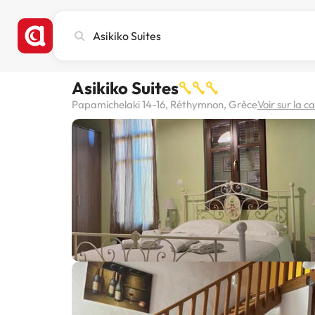
Recherchez
une
ville,
un
Asikiko Suites
hôtel
ou
Papamichelaki 14-16, Réthymnon, Grèce
Voir sur la c
une
destination