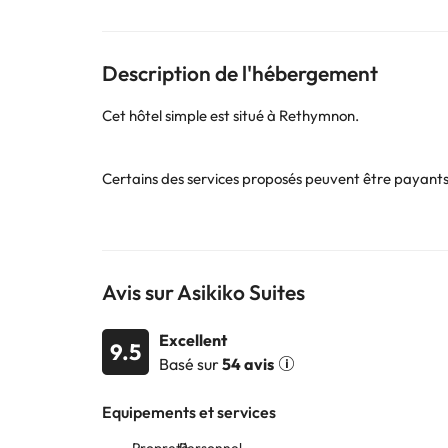
Description de l'hébergement
Cet hôtel simple est situé à Rethymnon.
Certains des services proposés peuvent être payants. 
propose ses services de restauration en fonction des 
Certains des services indiqués peuvent être payants. 
sont susceptibles d’être modifiées par l’hébergement
Avis sur Asikiko Suites
Excellent
9.5
Basé sur
54 avis