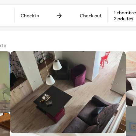
1 chambre
Check in
Check out
2 adultes
arte