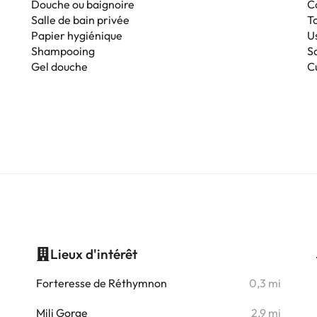
Douche ou baignoire
C
Salle de bain privée
T
Papier hygiénique
Us
Shampooing
S
Gel douche
C
Lieux d'intérêt
i
Forteresse de Réthymnon
0,3 mi
i
Mili Gorge
2,9 mi