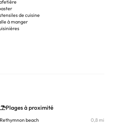
afetière
oaster
tensiles de cuisine
alle à manger
uisinières
Plages à proximité
Rethymnon beach
0,8 mi