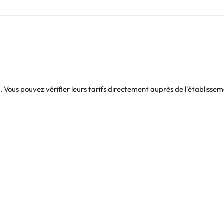
Vous pouvez vérifier leurs tarifs directement auprès de l'établissem
besoins. Ces informations sont susceptibles d'être modifiées par l'éta
Vous pouvez consulter les tarifs directement auprès de l’établissement
. Si vous avez des questions, contactez-nous.