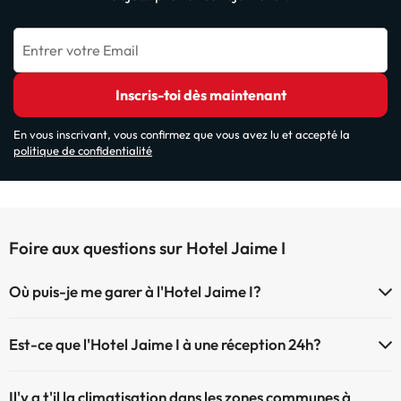
Entrer votre Email
Inscris-toi dès maintenant
En vous inscrivant, vous confirmez que vous avez lu et accepté la
politique de confidentialité
Foire aux questions sur Hotel Jaime I
Où puis-je me garer à l'Hotel Jaime I?
Si vous vous logez à l'hôtel Hotel Jaime I vous avez ces options pour
Est-ce que l'Hotel Jaime I à une réception 24h?
vous garer (sous disponibilité?
L'Hotel Jaime I dispose de récepction 24h
Parking extérieur
Il'y a t'il la climatisation dans les zones communes à