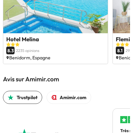
Hotel Melina
Flemin
8.3
8.1
2235 opinions
2924
Benidorm, Espagne
Benid
Avis sur Amimir.com
Trustpilot
Amimir.com
Très s