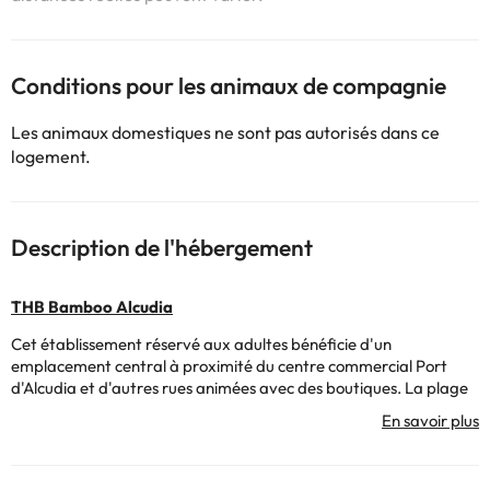
Conditions pour les animaux de compagnie
Les animaux domestiques ne sont pas autorisés dans ce
logement.
Description de l'hébergement
THB Bamboo Alcudia
Cet établissement réservé aux adultes bénéficie d'un
emplacement central à proximité du centre commercial Port
d'Alcudia et d'autres rues animées avec des boutiques. La plage
se trouve à seulement 150 mètres de l'hôtel. Dans les environs,
vous trouverez de nombreux restaurants, bars et cafés.
L'hôtel dispose d'une variété de services pour rendre votre séjour
confortable : une réception ouverte 24 heures sur 24 pour que