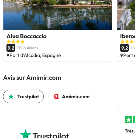
Alua Boccaccio
Iberos
9.2
9.2
719 opinions
2866
Port d’Alcúdia, Espagne
Port d
Avis sur Amimir.com
Trustpilot
Amimir.com
Très s