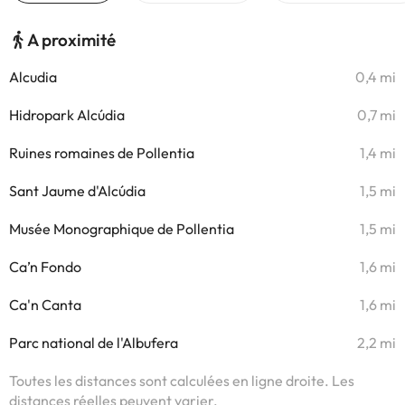
A proximité
Alcudia
0,4 mi
Hidropark Alcúdia
0,7 mi
Ruines romaines de Pollentia
1,4 mi
Sant Jaume d'Alcúdia
1,5 mi
Musée Monographique de Pollentia
1,5 mi
Ca’n Fondo
1,6 mi
Ca'n Canta
1,6 mi
Parc national de l'Albufera
2,2 mi
Toutes les distances sont calculées en ligne droite. Les
distances réelles peuvent varier.