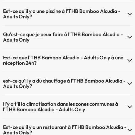
À l'hôtel THB Bamboo Alcudia - Adults Only les animaux de
Est-ce qu'il y a une piscine à l'THB Bamboo Alcudia -
compagnie ne sont pas admis.
Adults Only?
Oui, l'@@ à une piscine (ce service peut être payant). Ici vous avez
Qu'est-ce que je peux faire à l'THB Bamboo Alcudia -
plus d'info sur la piscine et d'autres installations.
Adults Only
Piscine extérieure (saison d'été)
Le THB Bamboo Alcudia - Adults Only propose les activités suivantes
Piscine extérieure (toute la saison)
Est-ce que l'THB Bamboo Alcudia - Adults Only à une
(certaines peuvent être payantes) :
réception 24h?
Service de massages
L'THB Bamboo Alcudia - Adults Only dispose de récepction 24h
est-ce qu'il y a du chauffage à l'THB Bamboo Alcudia -
Adults Only?
Oui, l'THB Bamboo Alcudia - Adults Only dispose de chauffage dans
Il'y a t'il la climatisation dans les zones communes à
lez zones communes
l'THB Bamboo Alcudia - Adults Only
Oui, il y à la climatisation aux zone communes de l'THB Bamboo
Est-ce qu'il y a un restaurant à l'THB Bamboo Alcudia -
Alcudia - Adults Only
Adults Only?