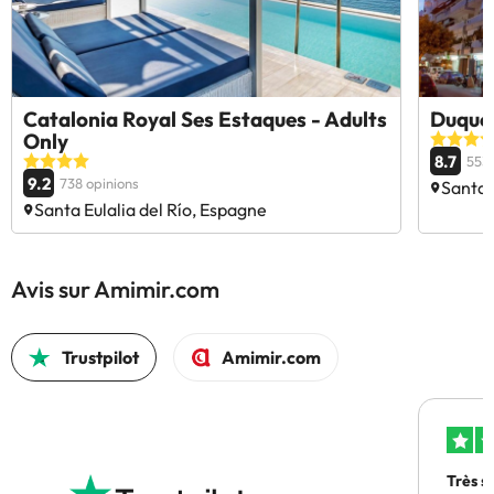
Catalonia Royal Ses Estaques - Adults
Duque
Only
8.7
553 
9.2
738 opinions
Santa 
Santa Eulalia del Río, Espagne
Avis sur Amimir.com
Trustpilot
Amimir.com
Très s