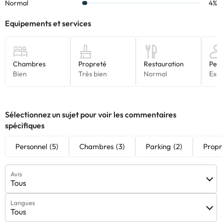
Certains des services indiqués peuvent être payants. Vous
pouvez consulter les tarifs directement auprès de
l’établissement. Toutes les informations figurant sur cette fiche
sont susceptibles d’être modifiées par l’hébergement. Si vous
avez des questions, contactez-nous.
Sélectionnez un sujet pour voir les commentaires
spécifiques
Personnel
(5)
Chambres
(3)
Parking
(2)
Propr
Avis
Tous
Langues
Tous