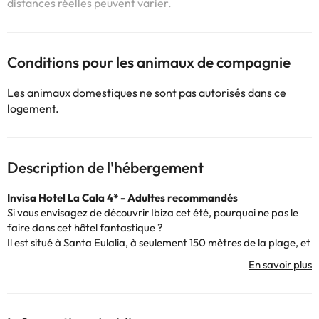
distances réelles peuvent varier.
Conditions pour les animaux de compagnie
Les animaux domestiques ne sont pas autorisés dans ce
logement.
Description de l'hébergement
Invisa Hotel La Cala 4* - Adultes recommandés
Si vous envisagez de découvrir Ibiza cet été, pourquoi ne pas le
faire dans cet hôtel fantastique ?
Il est situé à Santa Eulalia, à seulement 150 mètres de la plage, et
en plein cœur du centre de loisirs touristiques pour des vacances
de luxe. Il vous offre également un cadre de rêve pour profiter de
l'été.
Cet établissement dispose d'une réception ouverte 24h/24, d'une
connexion wifi gratuite dans les parties communes et d'une salle