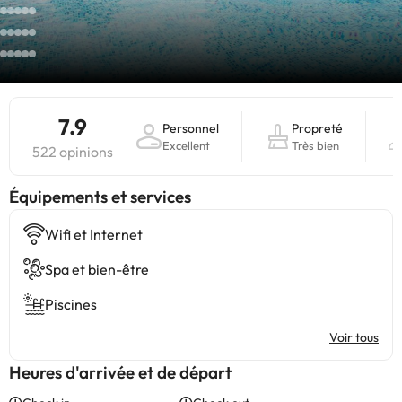
7.9
Personnel
Propreté
Excellent
Très bien
522 opinions
​Équipements et services
Wifi et Internet
Spa et bien-être
Piscines
Voir tous
Heures d'arrivée et de départ