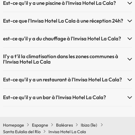
Est-ce qu'il y a une piscine à l'Invisa Hotel La Cala?
admis.
Oui, l'@@ à une piscine (ce service peut être payant). Ici vous avez
Est-ce que l'Invisa Hotel La Cala à une réception 24h?
plus d'info sur la piscine et d'autres installations.
L'Invisa Hotel La Cala dispose de récepction 24h
Piscine extérieure (saison d'été)
est-ce qu'il y a du chauffage à l'Invisa Hotel La Cala?
Oui, l'Invisa Hotel La Cala dispose de chauffage dans lez zones
Il'y a t'il la climatisation dans les zones communes à
communes
l'Invisa Hotel La Cala
Oui, il y à la climatisation aux zone communes de l'Invisa Hotel La
Est-ce qu'il y a un restaurant à l'Invisa Hotel La Cala?
Cala
Oui, il y a un restaurant à l'Invisa Hotel La Cala
Est-ce qu'il y a un bar à l'Invisa Hotel La Cala?
Oui, il y a un bar à l'Invisa Hotel La Cala
Homepage
Espagne
Baléares
Ibiza (île)
Santa Eulalia del Río
Invisa Hotel La Cala