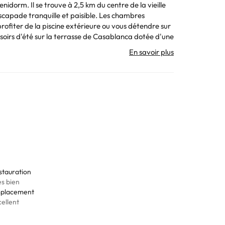
nidorm. Il se trouve à 2,5 km du centre de la vieille
 escapade tranquille et paisible. Les chambres
ofiter de la piscine extérieure ou vous détendre sur
 soirs d'été sur la terrasse de Casablanca dotée d'une
information est susceptible d'être modifiée par
. Toutes les informations figurant sur cette fiche