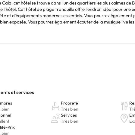
 Cala, cet hôtel se trouve dans l'un des quartiers les plus calmes de Be
e l'hôtel. Cet hôtel de plage tranquille offre l'endroit idéal pour une
ète et d'équipements modernes essentiels. Vous pourrez également pr
e bien exposée. Vous pourrez également écouter de la musique live les
dans le parcours le plus proche, à seulement 3 km.
ous pouvez vérifier leurs tarifs directement à l'établissement. Cette 
Vous pouvez consulter les tarifs directement auprès de l’établissement
. Si vous avez des questions, contactez-nous.