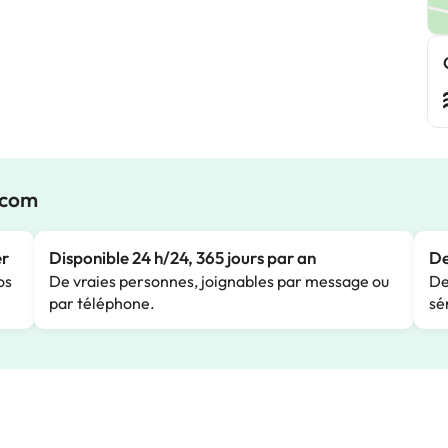
.com
er
Disponible 24 h/24, 365 jours par an
De
os
De vraies personnes, joignables par message ou
De
par téléphone.
sé