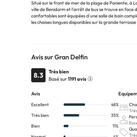
Situé sur le front de mer de la plage de Poniente, à La
ville de Benidorm et l'arrêt de bus se trouve en face d
confortables sont équipées d'une salle de bain compl
les chaises longues disponibles sur la grande terrass
piste de danse. Les amateurs de golf pourront jouer 
Certains des services détaillés peuvent être payés. V
l'hébergement.
Avis sur Gran Delfin
Certains des services indiqués peuvent être payants. 
sont susceptibles d’être modifiées par l’hébergement
Très bien
8.3
Basé sur
1191 avis