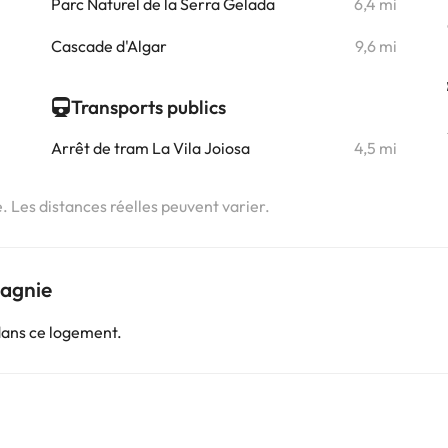
i
Parc Naturel de la Serra Gelada
6,4 mi
i
Cascade d'Algar
9,6 mi
Transports publics
Arrêt de tram La Vila Joiosa
4,5 mi
e. Les distances réelles peuvent varier.
pagnie
dans ce logement.