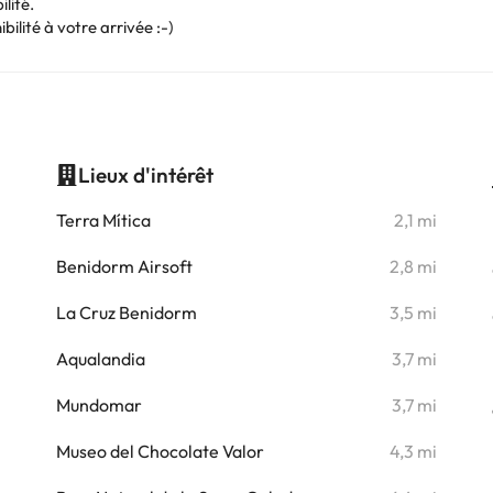
lité.
ibilité à votre arrivée :-)
Lieux d'intérêt
i
Terra Mítica
2,1 mi
i
Benidorm Airsoft
2,8 mi
i
La Cruz Benidorm
3,5 mi
i
Aqualandia
3,7 mi
i
Mundomar
3,7 mi
i
Museo del Chocolate Valor
4,3 mi