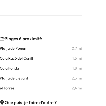
Plages à proximité
Platja de Ponent
0,7 mi
Cala Racó del Conill
1,5 mi
Cala Fonda
1,8 mi
Platja de Llevant
2,3 mi
el Torres
2,4 mi
Que puis-je faire d'autre ?