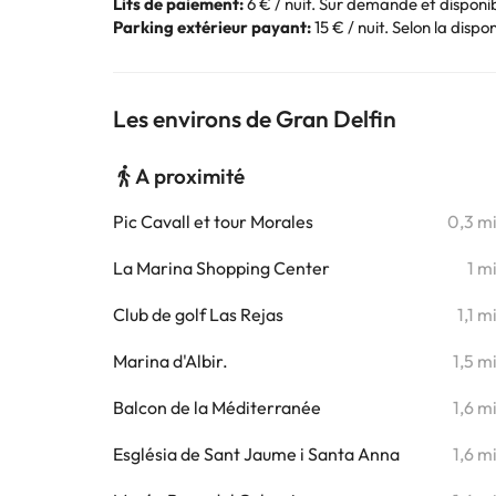
Lits de paiement:
6 € / nuit. Sur demande et disponibi
Parking extérieur payant:
15 € / nuit. Selon la dispon
Les environs de Gran Delfin
A proximité
Pic Cavall et tour Morales
0,3 m
La Marina Shopping Center
1 m
Club de golf Las Rejas
1,1 m
Marina d'Albir.
1,5 m
Balcon de la Méditerranée
1,6 m
Església de Sant Jaume i Santa Anna
1,6 m