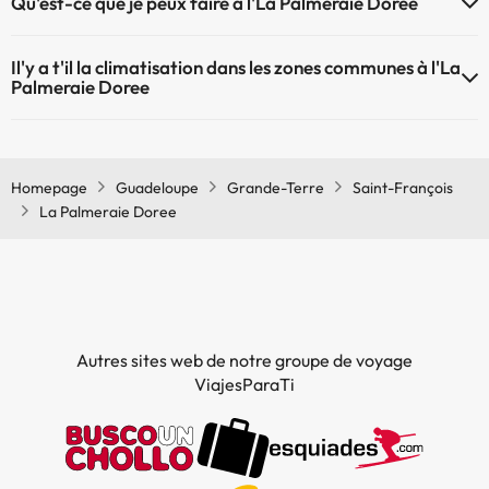
Qu'est-ce que je peux faire à l'La Palmeraie Doree
plus d'info sur la piscine et d'autres installations.
Le La Palmeraie Doree propose les activités suivantes (certaines
Piscine extérieure (saison d'été)
Il'y a t'il la climatisation dans les zones communes à l'La
peuvent être payantes) :
Palmeraie Doree
Service de massages
Oui, il y à la climatisation aux zone communes de l'La Palmeraie
Doree
Homepage
Guadeloupe
Grande-Terre
Saint-François
La Palmeraie Doree
Autres sites web de notre groupe de voyage
ViajesParaTi