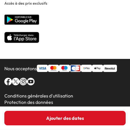
Accès à des prix exclusifs
Hôtels à Lluchmajor
Site corporate
Hôtels en Valence
Hôtels en Grenade
Nous acceptons
Conditions générales d'utilisation
Protection des données
Politique en matière de cookies
Ajouter des dates
Amimir.com (C) 2016-2026 - Viajes Para Ti S.L.U