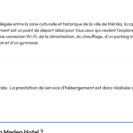
ilégiée entre la zone culturelle et historique de la ville de Mérida, l
ement est un point de départ idéal pour tous ceux qui veulent l'explore
une connexion Wi-Fi, de la climatisation, du chauffage, d'un parking i
tion et d'un gymnase.
u chauffage, d'une connexion Wi-Fi, d'un balcon, d'une télévision, d'u
èche-cheveux et accessoires.
Route de l'Argent, du Palais, du Congrès et du centre historique de l
e. La prestation de service d’hébergement est donc réalisée d
Vous pouvez consulter les tarifs directement auprès de l’établissement
. Si vous avez des questions, contactez-nous.
da Medea Hotel ?