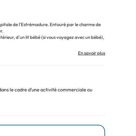
a capitale de l'Estrémadure. Entouré par le charme de
r.
ntérieur, d'un lit bébé (si vous voyagez avec un bébé),
n téléphone, d'un minibar, d'un coffre-fort et d'une
a ville. De nombreux magasins et installations de
ans le cadre d’une activité commerciale ou
. Toutes les informations figurant sur cette fiche