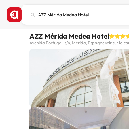
Recherchez
une
ville,
un
AZZ Mérida Medea Hotel
hôtel
ou
Avenida Portugal, s/n, Mérida, Espagne
Voir sur la ca
une
destination