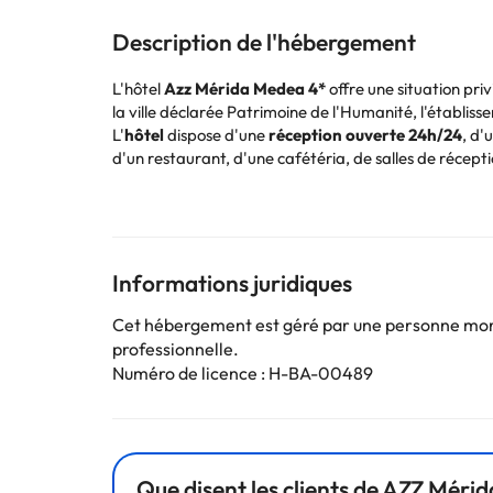
Description de l'hébergement
L'hôtel
Azz Mérida Medea 4*
offre une situation priv
la ville déclarée Patrimoine de l'Humanité, l'établiss
L'
hôtel
dispose d'une
réception ouverte 24h/24
, d'
d'un restaurant, d'une cafétéria, de salles de récep
Toutes les
chambres
disposent de la climatisation, d
salle de bains complète avec douche ou baignoire, s
L'hôtel se trouve à quelques minutes de marche de la 
loisirs sont accessibles à pied.
Réservez dès maintenant à l'
Azz Mérida Medea 4*
!
Informations juridiques
Cet hébergement est géré par une personne moral
Certains des services indiqués peuvent être payants. 
professionnelle.
sont susceptibles d’être modifiées par l’hébergement
Numéro de licence : H-BA-00489
Que disent les clients de AZZ Méri