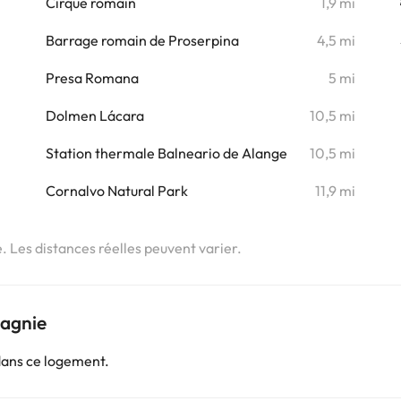
Cirque romain
1,9 mi
i
Barrage romain de Proserpina
4,5 mi
i
Presa Romana
5 mi
i
Dolmen Lácara
10,5 mi
i
Station thermale Balneario de Alange
10,5 mi
i
Cornalvo Natural Park
11,9 mi
i
e. Les distances réelles peuvent varier.
pagnie
dans ce logement.