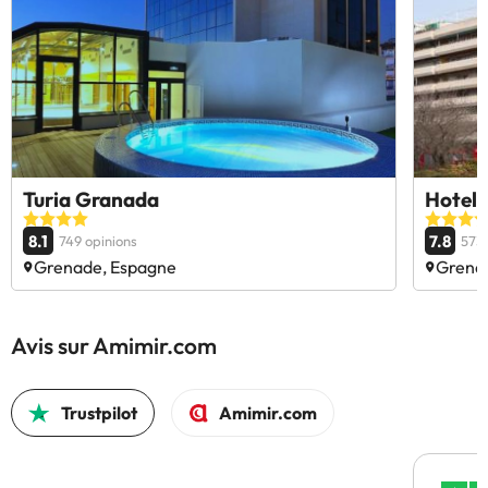
Turia Granada
Hotel 
8.1
7.8
749 opinions
573 
Grenade, Espagne
Grena
Avis sur Amimir.com
Trustpilot
Amimir.com