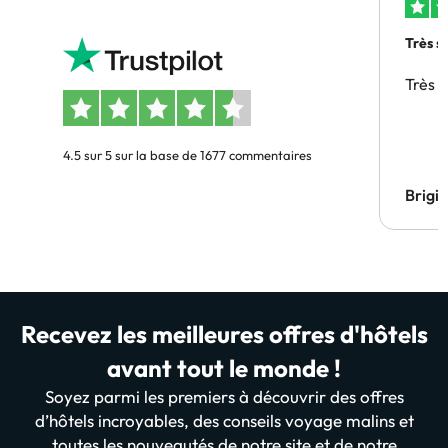
Très s
Très 
4.5 sur 5 sur la base de 1677 commentaires
Brigi
Recevez les meilleures offres d'hôtels
avant tout le monde !
Soyez parmi les premiers à découvrir des offres
d’hôtels incroyables, des conseils voyage malins et
toutes les nouveautés de notre site et de notre