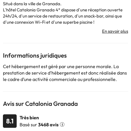
Situé dans la ville de Granada.
L'hôtel Catalonia Granada 4* dispose d'une réception ouverte
24h/24, d'un service de restauration, d'un snack-bar, ainsi que
d'une connexion Wi-Fi et d'une superbe piscine !
De plus, il dispose d'un espace spa où vous pourrez profiter d'un
moment de détente, vous y trouverez : hammam, sauna, douche
à jets, piscine à jets, cabines de massage.. Vous ne pouvez pas le
manquer ! Vérifiez les conditions d'accès :-)
Les chambres sont entièrement équipées avec télévision,
Informations juridiques
chauffage, climatisation, coffre-fort, téléphone, connexion Wi-Fi
et salle de bain avec douche ou baignoire, sèche-cheveux et
Cet hébergement est géré par une personne morale. La
commodités.
prestation de service d’hébergement est donc réalisée dans
Profitez de votre séjour pour visiter la cathédrale à seulement 1,3
le cadre d’une activité commerciale ou professionnelle.
km ou vous promener dans le centre historique, ainsi que visiter
les différents lieux les plus emblématiques de la région.
Réservez dès maintenant à l'hôtel Catalonia Granada 4* et
profitez d'un séjour dans le sud de l'Espagne.
Avis sur Catalonia Granada
Certains des services détaillés peuvent être payants
. Vous
Très bien
8.1
pouvez consulter leurs tarifs directement à l'établissement. Ces
Basé sur
3468 avis
informations sont susceptibles d'être modifiées par