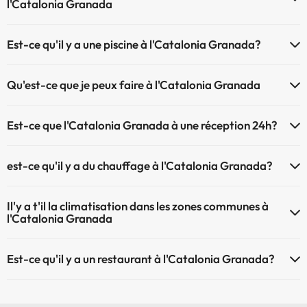
l'Catalonia Granada
À l'hôtel Catalonia Granada les animaux de compagnie sont
Est-ce qu'il y a une piscine à l'Catalonia Granada?
bienvenus (sous demande et de payement à la réception). Consultez
les conditions.
Oui, l'@@ à une piscine (ce service peut être payant). Ici vous avez
Qu'est-ce que je peux faire à l'Catalonia Granada
plus d'info sur la piscine et d'autres installations.
Le Catalonia Granada propose les activités suivantes (certaines
Piscine extérieure (saison d'été)
Est-ce que l'Catalonia Granada à une réception 24h?
peuvent être payantes) :
L'Catalonia Granada dispose de récepction 24h
Service de massages
est-ce qu'il y a du chauffage à l'Catalonia Granada?
Oui, l'Catalonia Granada dispose de chauffage dans lez zones
Il'y a t'il la climatisation dans les zones communes à
communes
l'Catalonia Granada
Oui, il y à la climatisation aux zone communes de l'Catalonia Granada
Est-ce qu'il y a un restaurant à l'Catalonia Granada?
Oui, il y a un restaurant à l'Catalonia Granada