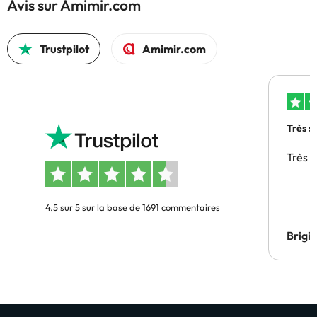
Avis sur Amimir.com
Trustpilot
Amimir.com
Très s
Très 
4.5 sur 5 sur la base de 1691 commentaires
Brigi