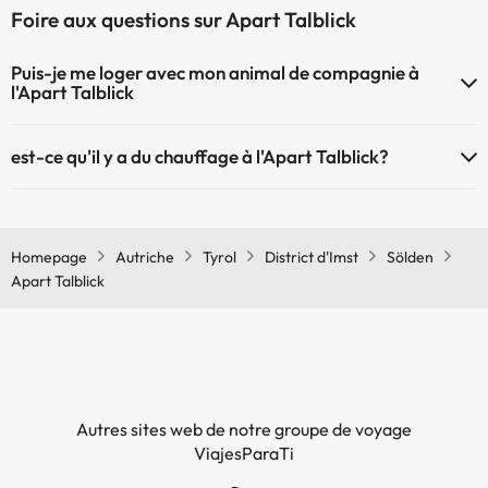
Foire aux questions sur Apart Talblick
Puis-je me loger avec mon animal de compagnie à
l'Apart Talblick
À l'hôtel Apart Talblick les animaux de compagnie ne sont pas admis.
est-ce qu'il y a du chauffage à l'Apart Talblick?
Oui, l'Apart Talblick dispose de chauffage dans lez zones communes
Homepage
Autriche
Tyrol
District d'Imst
Sölden
Apart Talblick
Autres sites web de notre groupe de voyage
ViajesParaTi