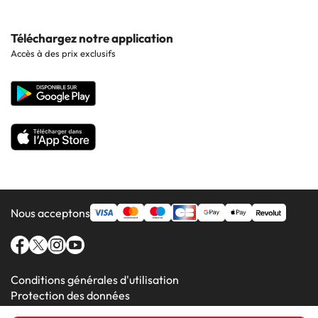
Hôtels à Sitges
Hôtels en Lisbonne
Hôtels à Pollensa
Contactez-nous
Téléchargez notre application
Hôtels en Séville
Accès à des prix exclusifs
Hôtels à Lluchmajor
Site corporate
Hôtels en Valence
Hôtels en Grenade
Nous acceptons
Conditions générales d'utilisation
Protection des données
Politique en matière de cookies