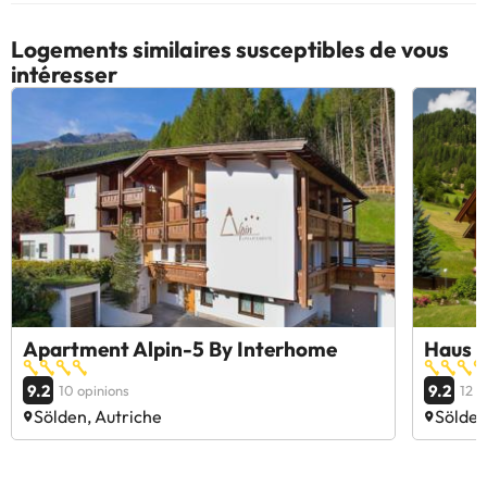
Logements similaires susceptibles de vous
intéresser
Apartment Alpin-5 By Interhome
Haus W
9.2
9.2
10 opinions
12 o
Sölden, Autriche
Sölden