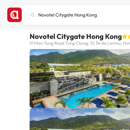
Recherchez
une
ville,
un
Novotel Citygate Hong Kong
hôtel
ou
51 Man Tung Road Tung Chung, 51, Île de Lantau, H
une
destination