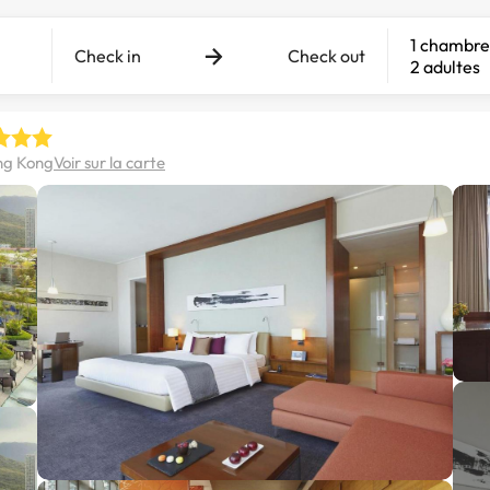
1 chambre
Check in
Check out
2 adultes
ong Kong
Voir sur la carte