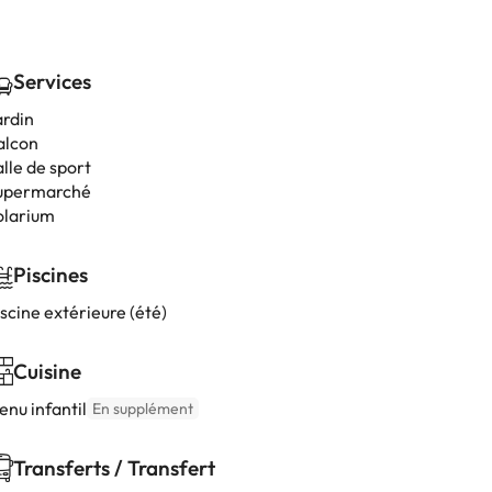
Services
ardin
alcon
lle de sport
upermarché
olarium
Piscines
scine extérieure (été)
Cuisine
enu infantil
En supplément
Transferts / Transfert