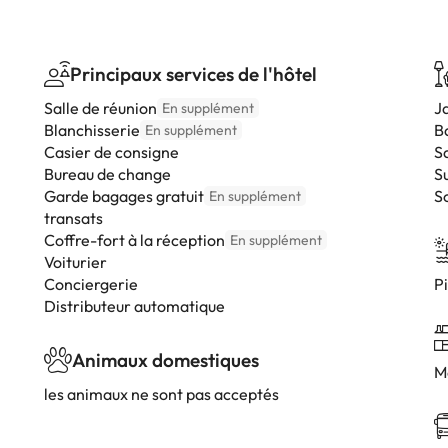
Principaux services de l'hôtel
Salle de réunion
J
En supplément
Blanchisserie
B
En supplément
Casier de consigne
Sa
Bureau de change
S
Garde bagages gratuit
S
En supplément
transats
Coffre-fort à la réception
En supplément
Voiturier
Conciergerie
Pi
Distributeur automatique
Animaux domestiques
M
les animaux ne sont pas acceptés